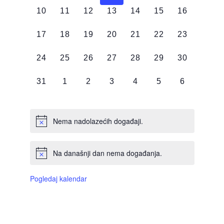
0
0
0
0
0
0
0
10
11
12
13
14
15
16
DOGAĐAJI,
DOGAĐAJI,
DOGAĐAJI,
DOGAĐAJI,
DOGAĐAJI,
DOGAĐAJI,
DOGAĐAJI
0
0
0
0
0
0
0
17
18
19
20
21
22
23
DOGAĐAJI,
DOGAĐAJI,
DOGAĐAJI,
DOGAĐAJI,
DOGAĐAJI,
DOGAĐAJI,
DOGAĐAJI
0
0
0
0
0
0
0
24
25
26
27
28
29
30
DOGAĐAJI,
DOGAĐAJI,
DOGAĐAJI,
DOGAĐAJI,
DOGAĐAJI,
DOGAĐAJI,
DOGAĐAJI
0
0
0
0
0
0
0
31
1
2
3
4
5
6
DOGAĐAJI,
DOGAĐAJI,
DOGAĐAJI,
DOGAĐAJI,
DOGAĐAJI,
DOGAĐAJI,
DOGAĐAJI
Nema nadolazećih događaji.
Na današnji dan nema događanja.
Pogledaj kalendar