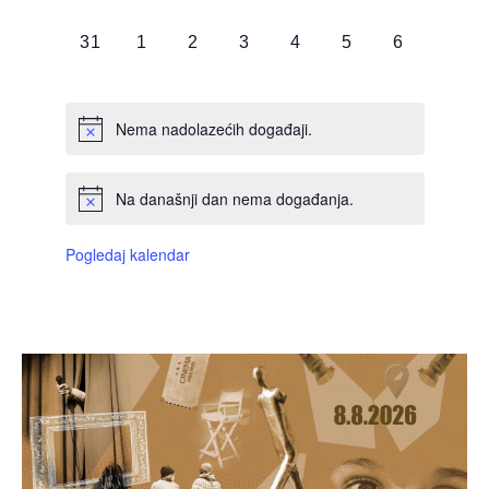
DOGAĐAJI,
DOGAĐAJI,
DOGAĐAJI,
DOGAĐAJI,
DOGAĐAJI,
DOGAĐAJI,
DOGAĐAJI
0
0
0
0
0
0
0
31
1
2
3
4
5
6
DOGAĐAJI,
DOGAĐAJI,
DOGAĐAJI,
DOGAĐAJI,
DOGAĐAJI,
DOGAĐAJI,
DOGAĐAJI
Nema nadolazećih događaji.
Na današnji dan nema događanja.
Pogledaj kalendar