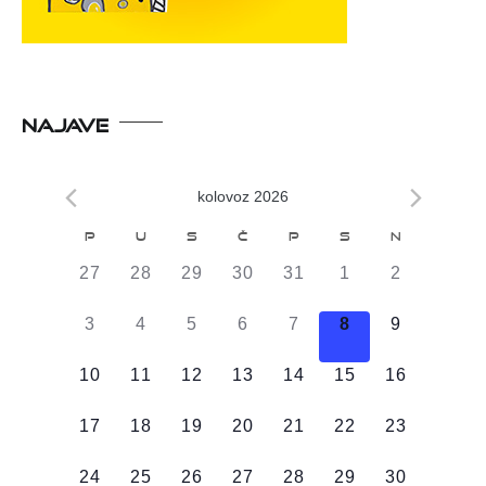
NAJAVE
kolovoz 2026
Kalendar
P
U
S
Č
P
S
N
od
0
0
0
0
0
0
0
27
28
29
30
31
1
2
Događaji
DOGAĐAJI,
DOGAĐAJI,
DOGAĐAJI,
DOGAĐAJI,
DOGAĐAJI,
DOGAĐAJI,
DOGAĐAJI
0
0
0
0
0
0
0
3
4
5
6
7
8
9
DOGAĐAJI,
DOGAĐAJI,
DOGAĐAJI,
DOGAĐAJI,
DOGAĐAJI,
DOGAĐAJI,
DOGAĐAJI
0
0
0
0
0
0
0
10
11
12
13
14
15
16
DOGAĐAJI,
DOGAĐAJI,
DOGAĐAJI,
DOGAĐAJI,
DOGAĐAJI,
DOGAĐAJI,
DOGAĐAJI
0
0
0
0
0
0
0
17
18
19
20
21
22
23
DOGAĐAJI,
DOGAĐAJI,
DOGAĐAJI,
DOGAĐAJI,
DOGAĐAJI,
DOGAĐAJI,
DOGAĐAJI
0
0
0
0
0
0
0
24
25
26
27
28
29
30