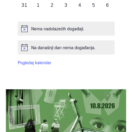
0
0
0
0
0
0
0
31
1
2
3
4
5
6
DOGAĐAJI,
DOGAĐAJI,
DOGAĐAJI,
DOGAĐAJI,
DOGAĐAJI,
DOGAĐAJI,
DOGAĐAJI
Nema nadolazećih događaji.
Na današnji dan nema događanja.
Pogledaj kalendar