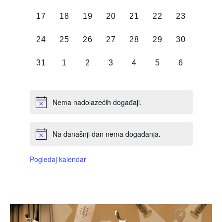
DOGAĐAJI,
DOGAĐAJI,
DOGAĐAJI,
DOGAĐAJI,
DOGAĐAJI,
DOGAĐAJI,
DOGAĐAJI
0
0
0
0
0
0
0
17
18
19
20
21
22
23
DOGAĐAJI,
DOGAĐAJI,
DOGAĐAJI,
DOGAĐAJI,
DOGAĐAJI,
DOGAĐAJI,
DOGAĐAJI
0
0
0
0
0
0
0
24
25
26
27
28
29
30
DOGAĐAJI,
DOGAĐAJI,
DOGAĐAJI,
DOGAĐAJI,
DOGAĐAJI,
DOGAĐAJI,
DOGAĐAJI
0
0
0
0
0
0
0
31
1
2
3
4
5
6
DOGAĐAJI,
DOGAĐAJI,
DOGAĐAJI,
DOGAĐAJI,
DOGAĐAJI,
DOGAĐAJI,
DOGAĐAJI
Nema nadolazećih događaji.
Na današnji dan nema događanja.
Pogledaj kalendar