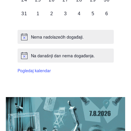
DOGAĐAJI,
DOGAĐAJI,
DOGAĐAJI,
DOGAĐAJI,
DOGAĐAJI,
DOGAĐAJI,
DOGAĐAJI
0
0
0
0
0
0
0
31
1
2
3
4
5
6
DOGAĐAJI,
DOGAĐAJI,
DOGAĐAJI,
DOGAĐAJI,
DOGAĐAJI,
DOGAĐAJI,
DOGAĐAJI
Nema nadolazećih događaji.
Na današnji dan nema događanja.
Pogledaj kalendar