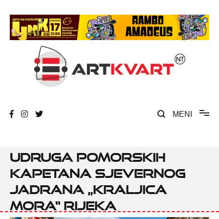
Skip
to
content
Umjetnost, kultura i društvena zbivanja
ArtKvart
MENI
Udruga pomorskih
kapetana sjevernog
Jadrana „Kraljica
mora“ Rijeka