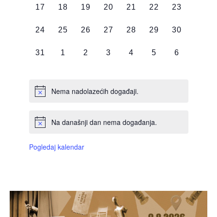
0
0
0
0
0
0
0
17
18
19
20
21
22
23
DOGAĐAJI,
DOGAĐAJI,
DOGAĐAJI,
DOGAĐAJI,
DOGAĐAJI,
DOGAĐAJI,
DOGAĐAJI
0
0
0
0
0
0
0
24
25
26
27
28
29
30
DOGAĐAJI,
DOGAĐAJI,
DOGAĐAJI,
DOGAĐAJI,
DOGAĐAJI,
DOGAĐAJI,
DOGAĐAJI
0
0
0
0
0
0
0
31
1
2
3
4
5
6
DOGAĐAJI,
DOGAĐAJI,
DOGAĐAJI,
DOGAĐAJI,
DOGAĐAJI,
DOGAĐAJI,
DOGAĐAJI
Nema nadolazećih događaji.
Na današnji dan nema događanja.
Pogledaj kalendar