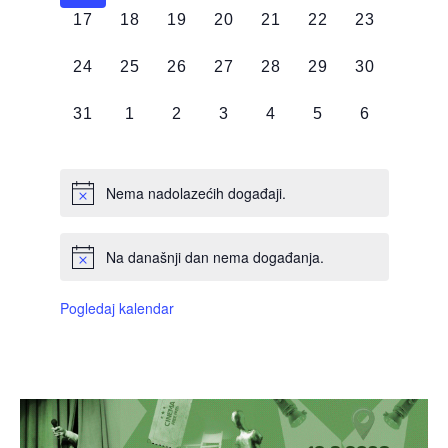
0
0
0
0
0
0
0
17
18
19
20
21
22
23
DOGAĐAJI,
DOGAĐAJI,
DOGAĐAJI,
DOGAĐAJI,
DOGAĐAJI,
DOGAĐAJI,
DOGAĐAJI
0
0
0
0
0
0
0
24
25
26
27
28
29
30
DOGAĐAJI,
DOGAĐAJI,
DOGAĐAJI,
DOGAĐAJI,
DOGAĐAJI,
DOGAĐAJI,
DOGAĐAJI
0
0
0
0
0
0
0
31
1
2
3
4
5
6
DOGAĐAJI,
DOGAĐAJI,
DOGAĐAJI,
DOGAĐAJI,
DOGAĐAJI,
DOGAĐAJI,
DOGAĐAJI
Nema nadolazećih događaji.
Na današnji dan nema događanja.
Pogledaj kalendar