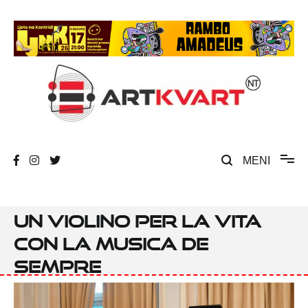
Skip
to
content
Umjetnost, kultura i društvena zbivanja
ArtKvart
MENI
Un violino per la vita
con la musica de
sempre