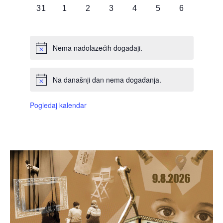
0
0
0
0
0
0
0
31
1
2
3
4
5
6
DOGAĐAJI,
DOGAĐAJI,
DOGAĐAJI,
DOGAĐAJI,
DOGAĐAJI,
DOGAĐAJI,
DOGAĐAJI
Nema nadolazećih događaji.
Na današnji dan nema događanja.
Pogledaj kalendar