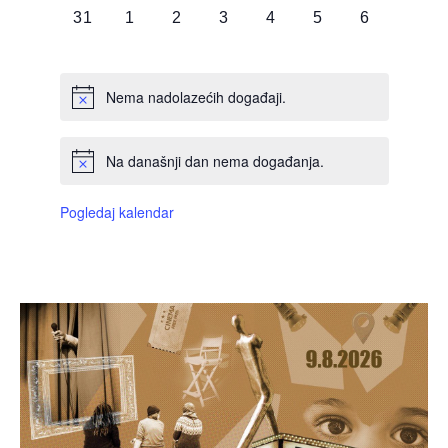
0
0
0
0
0
0
0
31
1
2
3
4
5
6
DOGAĐAJI,
DOGAĐAJI,
DOGAĐAJI,
DOGAĐAJI,
DOGAĐAJI,
DOGAĐAJI,
DOGAĐAJI
Nema nadolazećih događaji.
Na današnji dan nema događanja.
Pogledaj kalendar