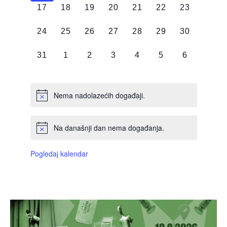
0
0
0
0
0
0
0
17
18
19
20
21
22
23
DOGAĐAJI,
DOGAĐAJI,
DOGAĐAJI,
DOGAĐAJI,
DOGAĐAJI,
DOGAĐAJI,
DOGAĐAJI
0
0
0
0
0
0
0
24
25
26
27
28
29
30
DOGAĐAJI,
DOGAĐAJI,
DOGAĐAJI,
DOGAĐAJI,
DOGAĐAJI,
DOGAĐAJI,
DOGAĐAJI
0
0
0
0
0
0
0
31
1
2
3
4
5
6
DOGAĐAJI,
DOGAĐAJI,
DOGAĐAJI,
DOGAĐAJI,
DOGAĐAJI,
DOGAĐAJI,
DOGAĐAJI
Nema nadolazećih događaji.
Na današnji dan nema događanja.
Pogledaj kalendar