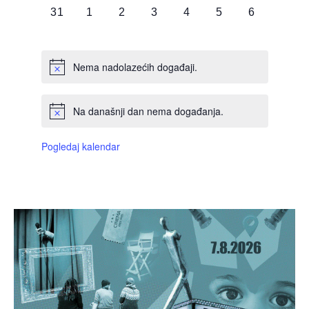
0
0
0
0
0
0
0
31
1
2
3
4
5
6
DOGAĐAJI,
DOGAĐAJI,
DOGAĐAJI,
DOGAĐAJI,
DOGAĐAJI,
DOGAĐAJI,
DOGAĐAJI
Nema nadolazećih događaji.
Na današnji dan nema događanja.
Pogledaj kalendar