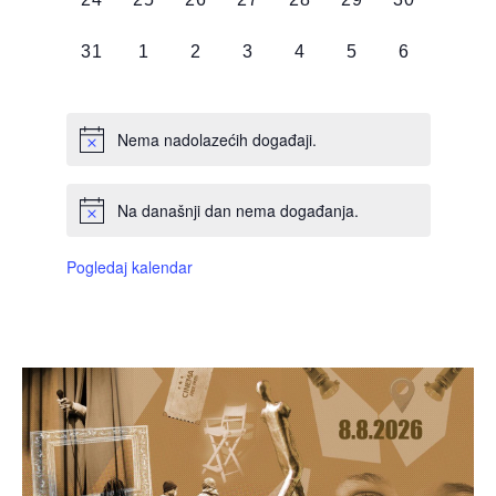
DOGAĐAJI,
DOGAĐAJI,
DOGAĐAJI,
DOGAĐAJI,
DOGAĐAJI,
DOGAĐAJI,
DOGAĐAJI
0
0
0
0
0
0
0
31
1
2
3
4
5
6
DOGAĐAJI,
DOGAĐAJI,
DOGAĐAJI,
DOGAĐAJI,
DOGAĐAJI,
DOGAĐAJI,
DOGAĐAJI
Nema nadolazećih događaji.
Na današnji dan nema događanja.
Pogledaj kalendar