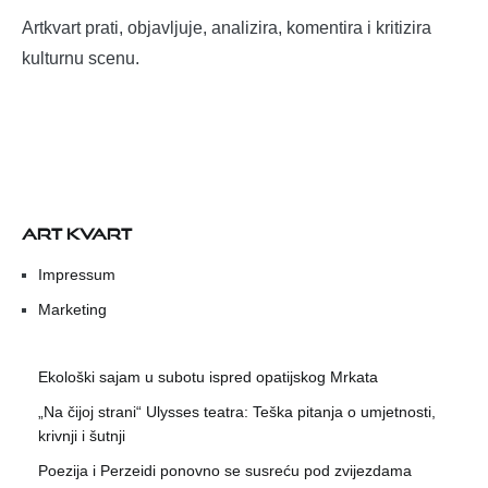
Artkvart prati, objavljuje, analizira, komentira i kritizira
kulturnu scenu.
ART KVART
Impressum
Marketing
Ekološki sajam u subotu ispred opatijskog Mrkata
„Na čijoj strani“ Ulysses teatra: Teška pitanja o umjetnosti,
krivnji i šutnji
Poezija i Perzeidi ponovno se susreću pod zvijezdama