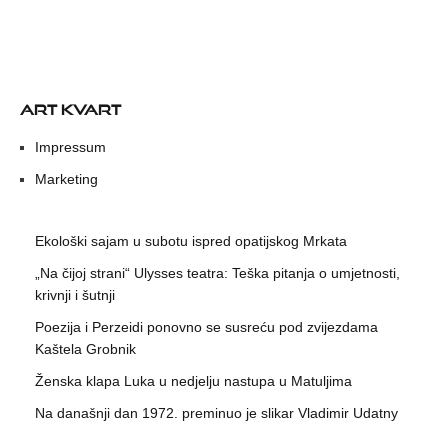
ART KVART
Impressum
Marketing
Ekološki sajam u subotu ispred opatijskog Mrkata
„Na čijoj strani“ Ulysses teatra: Teška pitanja o umjetnosti,
krivnji i šutnji
Poezija i Perzeidi ponovno se susreću pod zvijezdama
Kaštela Grobnik
Ženska klapa Luka u nedjelju nastupa u Matuljima
Na današnji dan 1972. preminuo je slikar Vladimir Udatny