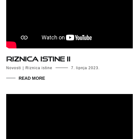
RIZNICA ISTINE II
Novosti
|
Riznica istine
7. lipnja 2023.
READ MORE