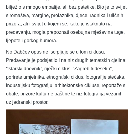
bilježio s mnogo empatije, ali bez patetike. Bio je to svijet
siromaštva, margine, prolaznika, djece, radnika i uličnih
prizora, ali i svijet u kojem se, kako je istaknuto na
predavanju, mogla prepoznati osebujna mješavina tuge,
ljepote i gorkog humora.
No Dabčev opus ne iscrpljuje se u tom ciklusu.
Predavanje je podsjetilo i na niz drugih tematskih cjelina:
“Istarski dnevnik”, riječki ciklus, “Zagreb tridesetih”,
portrete umjetnika, etnografski ciklus, fotografije stećaka,
industrijsku fotografiju, arhitektonske cikluse, reportaže s
obale, prizore kulturne baštine te niz fotografija vezanih
uz jadranski prostor.