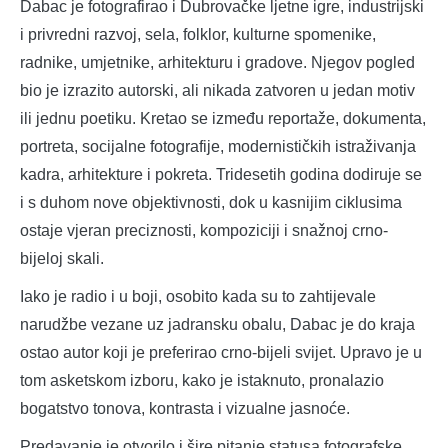
Dabac je fotografirao i Dubrovačke ljetne igre, industrijski
i privredni razvoj, sela, folklor, kulturne spomenike,
radnike, umjetnike, arhitekturu i gradove. Njegov pogled
bio je izrazito autorski, ali nikada zatvoren u jedan motiv
ili jednu poetiku. Kretao se između reportaže, dokumenta,
portreta, socijalne fotografije, modernističkih istraživanja
kadra, arhitekture i pokreta. Tridesetih godina dodiruje se
i s duhom nove objektivnosti, dok u kasnijim ciklusima
ostaje vjeran preciznosti, kompoziciji i snažnoj crno-
bijeloj skali.
Iako je radio i u boji, osobito kada su to zahtijevale
narudžbe vezane uz jadransku obalu, Dabac je do kraja
ostao autor koji je preferirao crno-bijeli svijet. Upravo je u
tom asketskom izboru, kako je istaknuto, pronalazio
bogatstvo tonova, kontrasta i vizualne jasnoće.
Predavanje je otvorilo i šire pitanje statusa fotografske