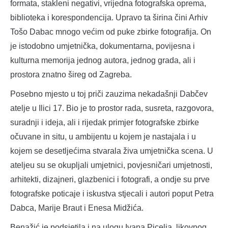
formata, stakleni negativi, vrijedna fotografska oprema,
biblioteka i korespondencija. Upravo ta širina čini Arhiv
Tošo Dabac mnogo većim od puke zbirke fotografija. On
je istodobno umjetnička, dokumentarna, povijesna i
kulturna memorija jednog autora, jednog grada, ali i
prostora znatno šireg od Zagreba.
Posebno mjesto u toj priči zauzima nekadašnji Dabčev
atelje u Ilici 17. Bio je to prostor rada, susreta, razgovora,
suradnji i ideja, ali i rijedak primjer fotografske zbirke
očuvane in situ, u ambijentu u kojem je nastajala i u
kojem se desetljećima stvarala živa umjetnička scena. U
ateljeu su se okupljali umjetnici, povjesničari umjetnosti,
arhitekti, dizajneri, glazbenici i fotografi, a ondje su prve
fotografske poticaje i iskustva stjecali i autori poput Petra
Dabca, Marije Braut i Enesa Midžića.
Benažić je podsjetila i na ulogu Ivana Picelja, likovnog