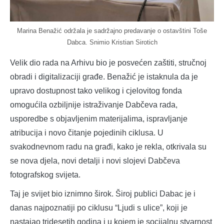
Marina Benažić održala je sadržajno predavanje o ostavštini Toše
Dabca. Snimio Kristian Sirotich
Velik dio rada na Arhivu bio je posvećen zaštiti, stručnoj
obradi i digitalizaciji građe. Benažić je istaknula da je
upravo dostupnost tako velikog i cjelovitog fonda
omogućila ozbiljnije istraživanje Dabčeva rada,
usporedbe s objavljenim materijalima, ispravljanje
atribucija i novo čitanje pojedinih ciklusa. U
svakodnevnom radu na građi, kako je rekla, otkrivala su
se nova djela, novi detalji i novi slojevi Dabčeva
fotografskog svijeta.
Taj je svijet bio iznimno širok. Široj publici Dabac je i
danas najpoznatiji po ciklusu “Ljudi s ulice”, koji je
nastajao tridesetih godina i u kojem je socijalnu stvarnost