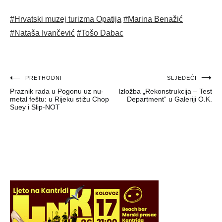
#Hrvatski muzej turizma Opatija
#Marina Benažić
#Nataša Ivančević
#Tošo Dabac
Navigacija
PRETHODNI
SLJEDEĆI
Praznik rada u Pogonu uz nu-
Izložba „Rekonstrukcija – Test
objava
metal feštu: u Rijeku stižu Chop
Department“ u Galeriji O.K.
Suey i Slip-NOT