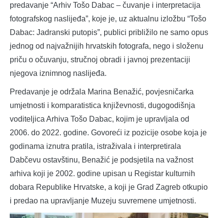
predavanje “Arhiv Tošo Dabac – čuvanje i interpretacija
fotografskog naslijeđa”, koje je, uz aktualnu izložbu “Tošo
Dabac: Jadranski putopis”, publici približilo ne samo opus
jednog od najvažnijih hrvatskih fotografa, nego i složenu
priču o očuvanju, stručnoj obradi i javnoj prezentaciji
njegova iznimnog naslijeđa.
Predavanje je održala Marina Benažić, povjesničarka
umjetnosti i komparatistica književnosti, dugogodišnja
voditeljica Arhiva Tošo Dabac, kojim je upravljala od
2006. do 2022. godine. Govoreći iz pozicije osobe koja je
godinama iznutra pratila, istraživala i interpretirala
Dabčevu ostavštinu, Benažić je podsjetila na važnost
arhiva koji je 2002. godine upisan u Registar kulturnih
dobara Republike Hrvatske, a koji je Grad Zagreb otkupio
i predao na upravljanje Muzeju suvremene umjetnosti.