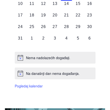
0
0
0
0
0
0
0
10
11
12
13
14
15
16
DOGAĐAJI,
DOGAĐAJI,
DOGAĐAJI,
DOGAĐAJI,
DOGAĐAJI,
DOGAĐAJI,
DOGAĐAJI
0
0
0
0
0
0
0
17
18
19
20
21
22
23
DOGAĐAJI,
DOGAĐAJI,
DOGAĐAJI,
DOGAĐAJI,
DOGAĐAJI,
DOGAĐAJI,
DOGAĐAJI
0
0
0
0
0
0
0
24
25
26
27
28
29
30
DOGAĐAJI,
DOGAĐAJI,
DOGAĐAJI,
DOGAĐAJI,
DOGAĐAJI,
DOGAĐAJI,
DOGAĐAJI
0
0
0
0
0
0
0
31
1
2
3
4
5
6
DOGAĐAJI,
DOGAĐAJI,
DOGAĐAJI,
DOGAĐAJI,
DOGAĐAJI,
DOGAĐAJI,
DOGAĐAJI
Nema nadolazećih događaji.
Na današnji dan nema događanja.
Pogledaj kalendar