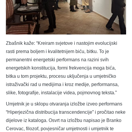
Zbašnik kaže: “Kreiram svjetove i nastojim evolucijski
rasti prema boljem i kvalitetnijem biću, bitku. To je
permanentni energetski performans na razini svih
energetskih konstitucija, formi frekvencija moga bića,
bitka u tom projektu, procesu uključenja u umjetničko
istraživački rad u medijima i kroz medije, performansa,
slike, fotografije, instalacije videa, pojmovnog teksta.”
Umjetnik je u sklopu otvaranja izložbe izveo performans
“Hiperjezična distribucija transcendencije” i pročitao neke
dijelove iz kataloga. Osvrt na izložbu napisao je Branko
Cerovac, filozof, povjesničar umjetnosti i umjetnik te