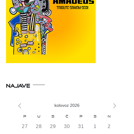
NAJAVE
kolovoz 2026
Kalendar
P
U
S
Č
P
S
N
od
0
0
0
0
0
0
0
27
28
29
30
31
1
2
DOGAĐAJI,
DOGAĐAJI,
DOGAĐAJI,
DOGAĐAJI,
DOGAĐAJI,
DOGAĐAJI,
DOGAĐAJI