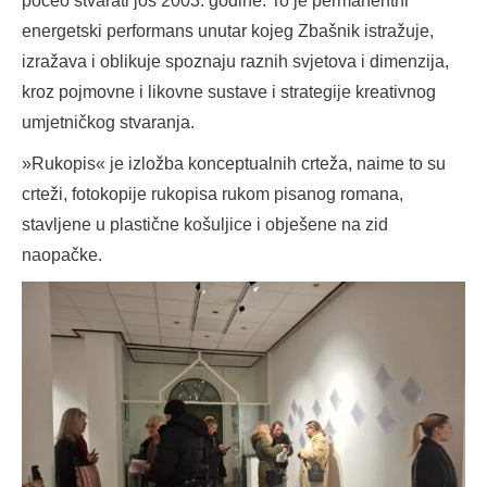
počeo stvarati još 2003. godine. To je permanentni
energetski performans unutar kojeg Zbašnik istražuje,
izražava i oblikuje spoznaju raznih svjetova i dimenzija,
kroz pojmovne i likovne sustave i strategije kreativnog
umjetničkog stvaranja.
»Rukopis« je izložba konceptualnih crteža, naime to su
crteži, fotokopije rukopisa rukom pisanog romana,
stavljene u plastične košuljice i obješene na zid
naopačke.