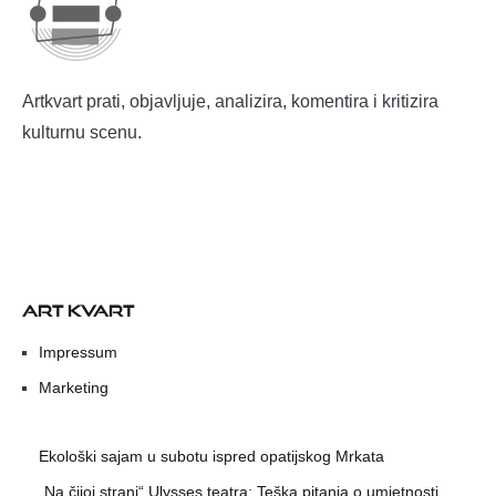
Artkvart prati, objavljuje, analizira, komentira i kritizira
kulturnu scenu.
ART KVART
Impressum
Marketing
Ekološki sajam u subotu ispred opatijskog Mrkata
„Na čijoj strani“ Ulysses teatra: Teška pitanja o umjetnosti,