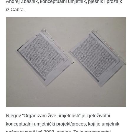
Andrej Zbašnik, konceptualni umjetnik, pjesnik i prozaik
iz Čabra.
Njegov “Organizam žive umjetnosti” je cjeloživotni
konceptualni umjetnički projekt/proces, koji je umjetnik