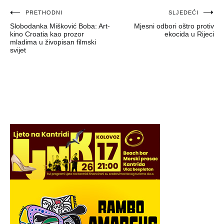
Navigacija
PRETHODNI
SLJEDEĆI
Slobodanka Mišković Boba: Art-
Mjesni odbori oštro protiv
objava
kino Croatia kao prozor
ekocida u Rijeci
mladima u živopisan filmski
svijet