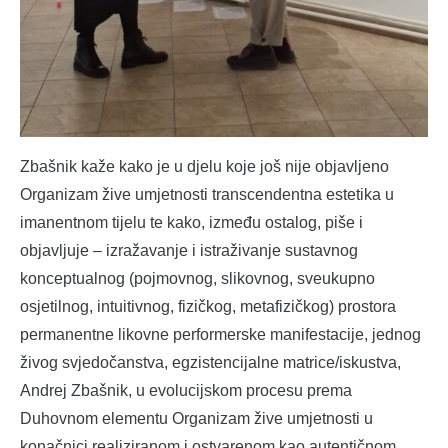
Zbašnik kaže kako je u djelu koje još nije objavljeno
Organizam žive umjetnosti transcendentna estetika u
imanentnom tijelu te kako, između ostalog, piše i
objavljuje – izražavanje i istraživanje sustavnog
konceptualnog (pojmovnog, slikovnog, sveukupno
osjetilnog, intuitivnog, fizičkog, metafizičkog) prostora
permanentne likovne performerske manifestacije, jednog
živog svjedočanstva, egzistencijalne matrice/iskustva,
Andrej Zbašnik, u evolucijskom procesu prema
Duhovnom elementu Organizam žive umjetnosti u
konačnici realiziranom i ostvarenom kao autentičnom