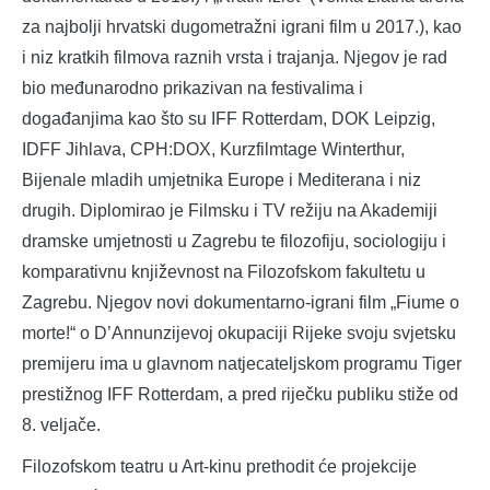
za najbolji hrvatski dugometražni igrani film u 2017.), kao
i niz kratkih filmova raznih vrsta i trajanja. Njegov je rad
bio međunarodno prikazivan na festivalima i
događanjima kao što su IFF Rotterdam, DOK Leipzig,
IDFF Jihlava, CPH:DOX, Kurzfilmtage Winterthur,
Bijenale mladih umjetnika Europe i Mediterana i niz
drugih. Diplomirao je Filmsku i TV režiju na Akademiji
dramske umjetnosti u Zagrebu te filozofiju, sociologiju i
komparativnu književnost na Filozofskom fakultetu u
Zagrebu. Njegov novi dokumentarno-igrani film „Fiume o
morte!“ o D’Annunzijevoj okupaciji Rijeke svoju svjetsku
premijeru ima u glavnom natjecateljskom programu Tiger
prestižnog IFF Rotterdam, a pred riječku publiku stiže od
8. veljače.
Filozofskom teatru u Art-kinu prethodit će projekcije