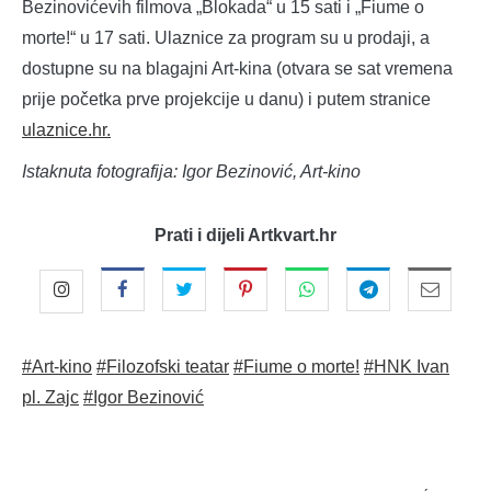
Bezinovićevih filmova „Blokada“ u 15 sati i „Fiume o
morte!“ u 17 sati. Ulaznice za program su u prodaji, a
dostupne su na blagajni Art-kina (otvara se sat vremena
prije početka prve projekcije u danu) i putem stranice
ulaznice.hr.
Istaknuta fotografija: Igor Bezinović, Art-kino
Prati i dijeli Artkvart.hr
#Art-kino
#Filozofski teatar
#Fiume o morte!
#HNK Ivan
pl. Zajc
#Igor Bezinović