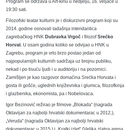
Program se održava u Art-kinu u nedjelju, 16. veljače u
19:30 sati.
Filozofski teatar kulturni je i diskurzivni program koji su
2014. godine osnovali tadašnja intendantica
zagrebačkog HNK
Dubravka Vrgoč
i filozof
Srećko
Horvat
. U osam godina koliko se odvijao u HNK u
Zagrebu, program je vrlo brzo postao jedan od
najpopularnijih kulturnih sadržaja uz brojnu publiku,
nekad i po tisuću ljudi i u auditoriju i na pozornici.
Zamišljen je kao razgovor domaćina Srećka Horvata i
gosta ili gošće, uglednih književnika i glumica, filozofkinja
i glazbenika, ekonomista, pa i Nobelovaca.
Igor Bezinović režirao je filmove „Blokada“ (nagrada
Oktavijan za najbolji hrvatski dokumentarac u 2012.),
„Veruda“ (nagrada Oktavijan za najbolji hrvatski
dokumentarac u 2015.) i „Kratki izlet“ (Velika zlatna arena