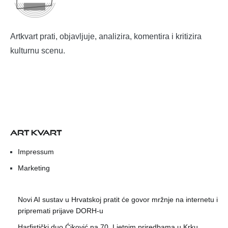
Artkvart prati, objavljuje, analizira, komentira i kritizira
kulturnu scenu.
ART KVART
Impressum
Marketing
Novi AI sustav u Hrvatskoj pratit će govor mržnje na internetu i
pripremati prijave DORH-u
Harfistički duo Ćiković na 70. Ljetnim priredbama u Krku