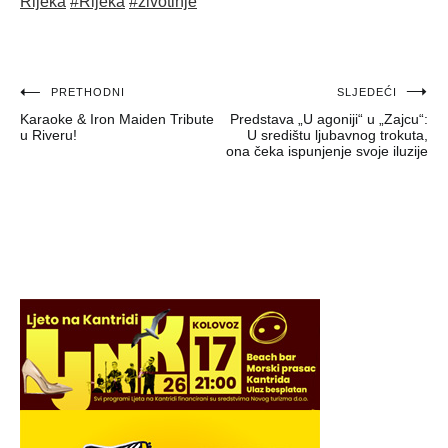
Rijeka
#Rijeka
#životinje
Navigacija
PRETHODNI
SLJEDEĆI
Karaoke & Iron Maiden Tribute
Predstava „U agoniji“ u „Zajcu“:
objava
u Riveru!
U središtu ljubavnog trokuta,
ona čeka ispunjenje svoje iluzije