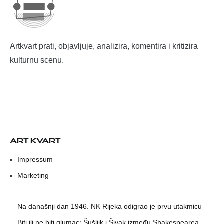
Artkvart prati, objavljuje, analizira, komentira i kritizira
kulturnu scenu.
ART KVART
Impressum
Marketing
Na današnji dan 1946. NK Rijeka odigrao je prvu utakmicu
Biti ili ne biti glumac: Šušljik i Šivak između Shakespearea,