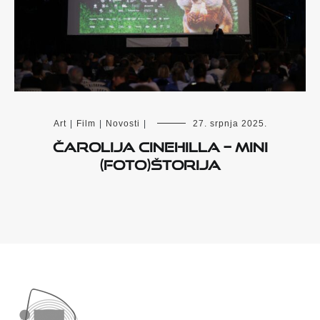
Art
|
Film
|
Novosti
|
27. srpnja 2025.
Čarolija Cinehilla – mini
(foto)štorija