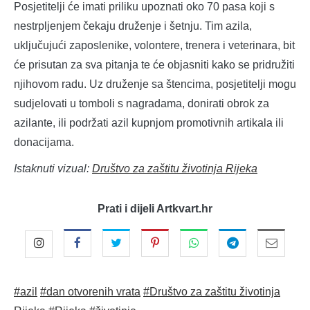
Posjetitelji će imati priliku upoznati oko 70 pasa koji s
nestrpljenjem čekaju druženje i šetnju. Tim azila,
uključujući zaposlenike, volontere, trenera i veterinara, bit
će prisutan za sva pitanja te će objasniti kako se pridružiti
njihovom radu. Uz druženje sa štencima, posjetitelji mogu
sudjelovati u tomboli s nagradama, donirati obrok za
azilante, ili podržati azil kupnjom promotivnih artikala ili
donacijama.
Istaknuti vizual:
Društvo za zaštitu životinja Rijeka
Prati i dijeli Artkvart.hr
#azil
#dan otvorenih vrata
#Društvo za zaštitu životinja