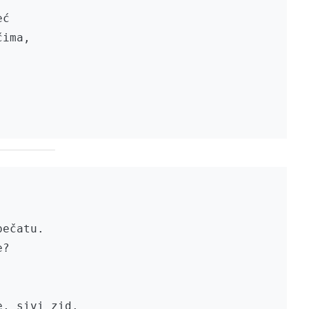
ć

ima,

ečatu.

?

e, sivi zid.