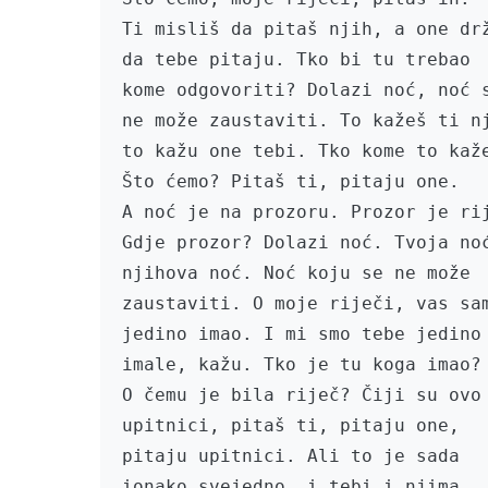
Ti misliš da pitaš njih, a one drž
da tebe pitaju. Tko bi tu trebao

kome odgovoriti? Dolazi noć, noć s
ne može zaustaviti. To kažeš ti nj
to kažu one tebi. Tko kome to kaže
Što ćemo? Pitaš ti, pitaju one.

A noć je na prozoru. Prozor je rij
Gdje prozor? Dolazi noć. Tvoja noć
njihova noć. Noć koju se ne može

zaustaviti. O moje riječi, vas sam
jedino imao. I mi smo tebe jedino

imale, kažu. Tko je tu koga imao?

O čemu je bila riječ? Čiji su ovo

upitnici, pitaš ti, pitaju one,

pitaju upitnici. Ali to je sada

ionako svejedno, i tebi i njima,
