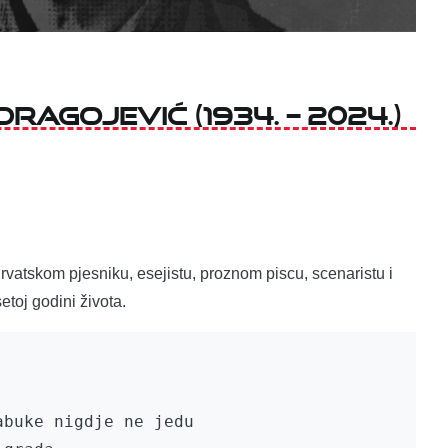
ragojević (1934. – 2024.)
vatskom pjesniku, esejistu, proznom piscu, scenaristu i
etoj godini života.
buke nigdje ne jedu
