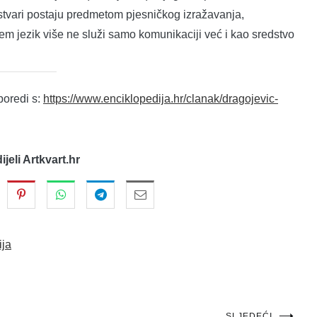
 stvari postaju predmetom pjesničkog izražavanja,
em jezik više ne služi samo komunikaciji već i kao sredstvo
poredi s:
https://www.enciklopedija.hr/clanak/dragojevic-
dijeli Artkvart.hr
ija
SLJEDEĆI