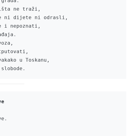
grada.

šta ne traži,

 ni dijete ni odrasli,

 i nepoznati,

đaja.

putovati,

akako u Toskanu,

e.
