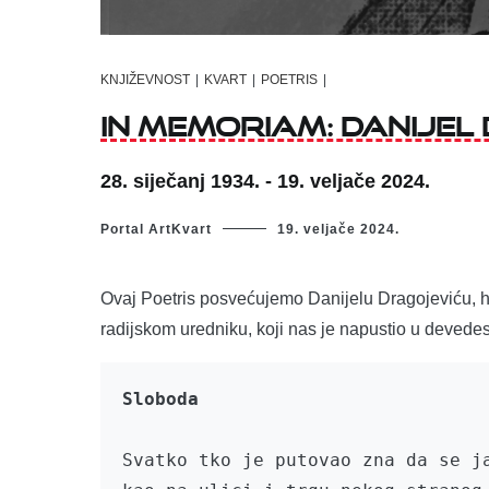
KNJIŽEVNOST
|
KVART
|
POETRIS
|
In memoriam: Danijel D
28. siječanj 1934. - 19. veljače 2024.
Portal ArtKvart
19. veljače 2024.
Ovaj Poetris posvećujemo Danijelu Dragojeviću, hr
radijskom uredniku, koji nas je napustio u devedes
Sloboda
Svatko tko je putovao zna da se ja