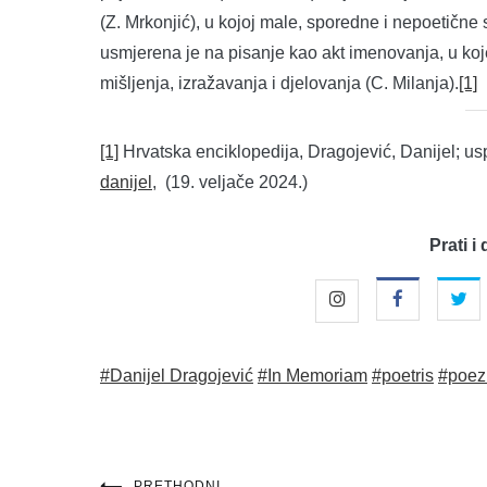
(Z. Mrkonjić), u kojoj male, sporedne i nepoetične
usmjerena je na pisanje kao akt imenovanja, u koj
mišljenja, izražavanja i djelovanja (C. Milanja).
[1]
[1]
Hrvatska enciklopedija, Dragojević, Danijel; us
danijel
, (19. veljače 2024.)
Prati i 
#Danijel Dragojević
#In Memoriam
#poetris
#poez
PRETHODNI