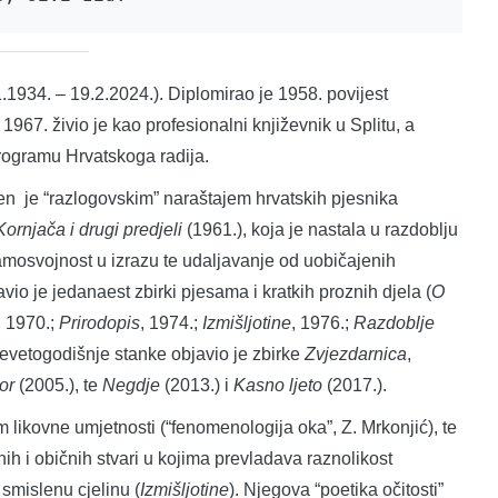
.1.1934. – 19.2.2024.). Diplomirao je 1958. povijest
967. živio je kao profesionalni književnik u Splitu, a
rogramu Hrvatskoga radija.
en je “razlogovskim” naraštajem hrvatskih pjesnika
Kornjača i drugi predjeli
(1961.), koja je nastala u razdoblju
mosvojnost u izrazu te udaljavanje od uobičajenih
io je jedanaest zbirki pjesama i kratkih proznih djela (
O
,
1970.;
Prirodopis
, 1974.;
Izmišljotine
, 1976.;
Razdoblje
 devetogodišnje stanke objavio je zbirke
Zvjezdarnica
,
or
(2005.), te
Negdje
(2013.) i
Kasno ljeto
(2017.).
 likovne umjetnosti (“fenomenologija oka”, Z. Mrkonjić), te
 i običnih stvari u kojima prevladava raznolikost
i smislenu cjelinu (
Izmišljotine
). Njegova “poetika očitosti”