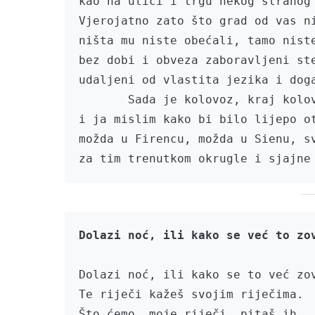
kao na ulici i trgu nekog stranog 
Vjerojatno zato što grad od vas ni
ništa mu niste obećali, tamo niste
bez dobi i obveza zaboravljeni ste
udaljeni od vlastita jezika i doga
       Sada je kolovoz, kraj kolovoza,

i ja mislim kako bi bilo lijepo ot
možda u Firencu, možda u Sienu, sv
Dolazi noć, ili kako se to već zov
Te riječi kažeš svojim riječima.

Što ćemo, moje riječi, pitaš ih.
