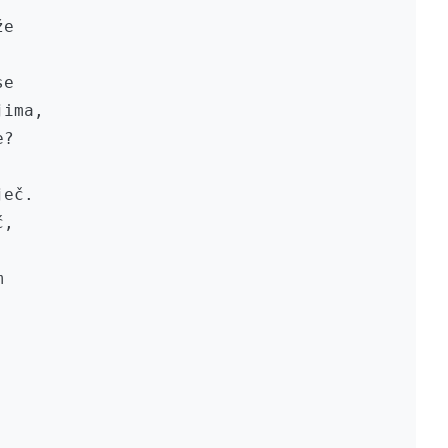
e

e

ima,

?

eč.

,


