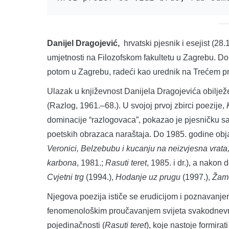
Danijel Dragojević,
hrvatski pjesnik i esejist (28
umjetnosti na Filozofskom fakultetu u Zagrebu. Do 1
potom u Zagrebu, radeći kao urednik na Trećem p
Ulazak u književnost Danijela Dragojevića obiljež
(Razlog, 1961.–68.). U svojoj prvoj zbirci poezije,
dominacije “razlogovaca”, pokazao je pjesničku sa
poetskih obrazaca naraštaja. Do 1985. godine objav
Veronici, Belzebubu i kucanju na neizvjesna vrata
karbona
, 1981.;
Rasuti teret
, 1985. i dr.), a nakon
Cvjetni trg
(1994.),
Hodanje uz prugu
(1997.),
Žam
Njegova poezija ističe se erudicijom i poznavanjem
fenomenološkim proučavanjem svijeta svakodnevnih
pojedinačnosti (
Rasuti teret
), koje nastoje formirat