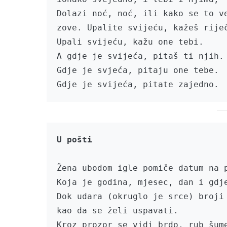
Dolazi noć, noć, ili kako se to ve
zove. Upalite svijeću, kažeš riječ
Upali svijeću, kažu one tebi.

A gdje je svijeća, pitaš ti njih.

Gdje je svjeća, pitaju one tebe.

Gdje je svijeća, pitate zajedno.
U pošti
Žena ubodom igle pomiče datum na p
Koja je godina, mjesec, dan i gdje
Dok udara (okruglo je srce) broji

kao da se želi uspavati.

Kroz prozor se vidi brdo, rub šum