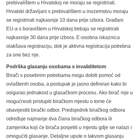
prebivalištem u Hrvatskoj ne moraju se registrirati.
Hrvatski državljani s prebivalištem u inozemstvu moraju
se registrirati najkasnije 10 dana prije izbora. Građani
EU-a s boravištem u Hrvatskoj trebaju se registrirati
najkasnije 30 dana prije izbora. E-osobna iskaznica
olakšava registraciju, dok je aktivna registracija potrebna
za one bez nje.
Podrška glasanju osobama s invaliditetom
Birači s posebnim potrebama mogu dobiti pomoć od
ovlaštenih osoba, a postupak je jasno definiran kako bi
osigurao jednakost u glasačkom procesu. Ako birač nije u
mogućnosti pristupiti biračkom mjestu o tome će
obavijestiti birački odbor. Predsjednik biračkog odbora
određuje najmanje dva člana biračkog odbora ili
zamjenika koji će birača posjetiti u mjestu gdje se nalazi i
omogućiti glasanje. Detaljne upute o takvom glasanju