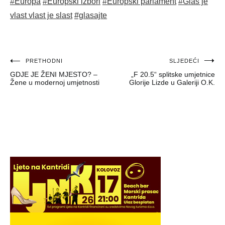
#Europa
#Europski izbori
#Europski parlament
#Glas je
vlast vlast je slast
#glasajte
Navigacija
PRETHODNI
SLJEDEĆI
GDJE JE ŽENI MJESTO? –
„F 20.5“ splitske umjetnice
objava
Žene u modernoj umjetnosti
Glorije Lizde u Galeriji O.K.