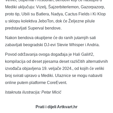
Mediki uključuju: Vizelj, Šajzerbiterlemon, Gazorpazorp,
proto tip, Ubili su Batlera, Nadya, Cactus Fields i Ki Klop
u sklopu kolektiva JeboTon, dok će Željezne pilule
predstavljati Superval bendove.
Nakon bendova okupljene će do ranih jutarnjih sati
zabavljati beogradski DJ-evi Stevie Whisper i Andria.
Povod održavanja ovoga događaja je Hali Gali#2,
kompilacija od deset pjesama deset različitih alternativnih
izvođača objavljena 19. veljače 2024., od kojih će veliki
broj svirati upravo u Mediki. Ulaznice se mogu nabaviti
online putem platforme CoreEvent.
Istaknuta ilustracija: Petar Micić
Prati i dijeli Artkvart.hr