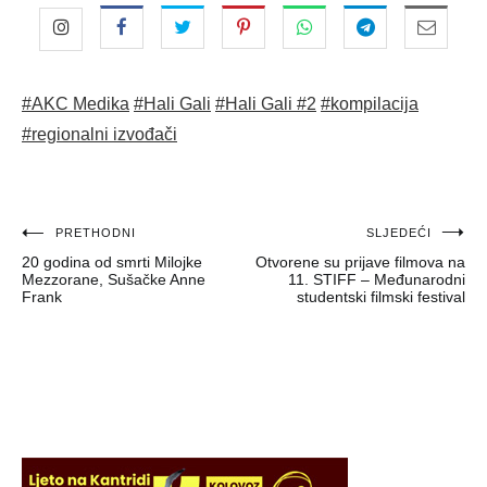
#AKC Medika
#Hali Gali
#Hali Gali #2
#kompilacija
#regionalni izvođači
Navigacija
PRETHODNI
SLJEDEĆI
20 godina od smrti Milojke
Otvorene su prijave filmova na
objava
Mezzorane, Sušačke Anne
11. STIFF – Međunarodni
Frank
studentski filmski festival