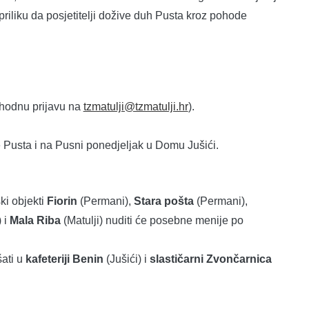
priliku da posjetitelji dožive duh Pusta kroz pohode
ethodnu prijavu na
tzmatulji@tzmatulji.hr
).
e Pusta i na Pusni ponedjeljak u Domu Jušići.
ki objekti
Fiorin
(Permani),
Stara pošta
(Permani),
 i
Mala Riba
(Matulji) nuditi će posebne menije po
šati u
kafeteriji Benin
(Jušići) i
slastičarni Zvončarnica