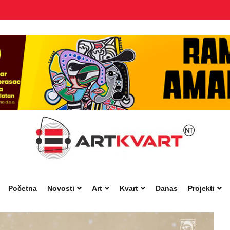
Početna
Novosti
Art
Kvart
Danas
Projekti