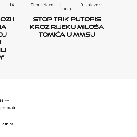
16.
Film
|
Novosti
|
9. kolovoza
2023.
ozi i
Stop trik putopis
na
kroz Rijeku Miloša
oj
Tomića u MMSU
i
li
”
it će
ipremati
 Ljetnim