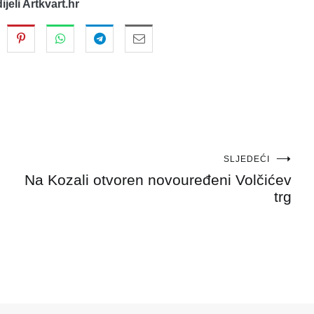
dijeli Artkvart.hr
SLJEDEĆI
Na Kozali otvoren novouređeni Volčićev
trg