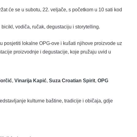
žat će se u subotu, 22. veljače, s početkom u 10 sati kod
 bicikl, vodiča, ručak, degustaciju i storytelling.
iku posjetiti lokalne OPG-ove i kušati njihove proizvode uz
cije proizvodnje i degustacije, koje pružaju uvid u
orčić
,
Vinarija Kapić
,
Suza Croatian Spirit
,
OPG
edstavljanje kulturne baštine, tradicije i običaja, gdje