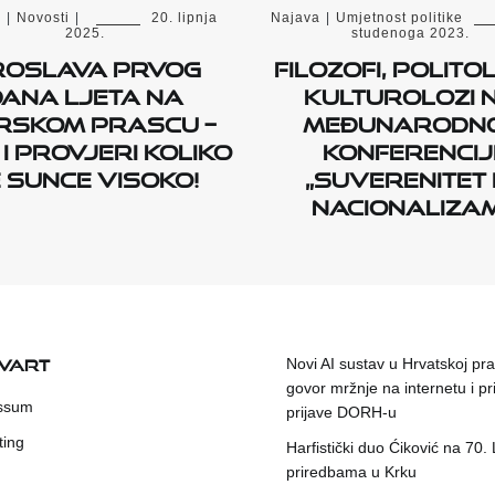
a
|
Novosti
|
20. lipnja
Najava
|
Umjetnost politike
2025.
studenoga 2023.
roslava prvog
Filozofi, politol
dana ljeta na
kulturolozi 
rskom prascu –
međunarodn
 i provjeri koliko
konferencij
 sunce visoko!
„Suverenitet i
nacionalizam
KVART
Novi AI sustav u Hrvatskoj prat
govor mržnje na internetu i pr
ssum
prijave DORH-u
ting
Harfistički duo Ćiković na 70.
priredbama u Krku