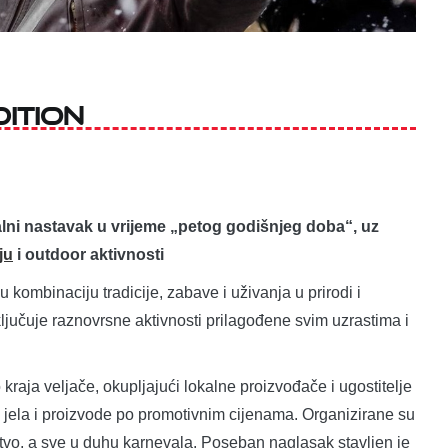
ITION
lni nastavak u vrijeme „petog godišnjeg doba“, uz
ju
i outdoor aktivnosti
 kombinaciju tradicije, zabave i uživanja u prirodi i
ključuje raznovrsne aktivnosti prilagođene svim uzrastima i
 kraja veljače, okupljajući lokalne proizvođače i ugostitelje
na jela i proizvode po promotivnim cijenama. Organizirane su
dstvo, a sve u duhu karnevala. Poseban naglasak stavljen je