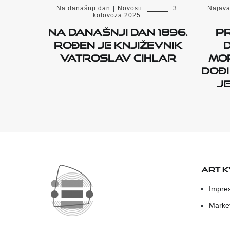
Na današnji dan
|
Novosti
3.
Najav
kolovoza 2025.
Na današnji dan 1896.
P
rođen je književnik
Vatroslav Cihlar
Mo
dođi
je
ART 
Impre
Marke