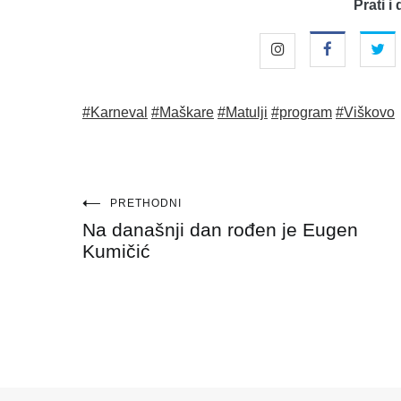
Prati i 
#Karneval
#Maškare
#Matulji
#program
#Viškovo
Navigacija
PRETHODNI
Na današnji dan rođen je Eugen
objava
Kumičić