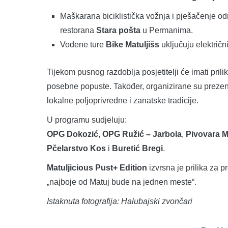
Maškarana biciklistička vožnja i pješačenje odr
restorana
Stara pošta
u Permanima.
Vođene ture
Bike Matuljišs
uključuju električni
Tijekom pusnog razdoblja posjetitelji će imati pril
posebne popuste. Također, organizirane su prezenta
lokalne poljoprivredne i zanatske tradicije.
U programu sudjeluju:
OPG Dokozić
,
OPG Ružić – Jarbola
,
Pivovara M
Pčelarstvo Kos
i
Buretić Bregi
.
Matuljicious Pust+ Edition
izvrsna je prilika za pr
„najboje od Matuj bude na jednen meste“.
Istaknuta fotografija: Halubajski zvončari