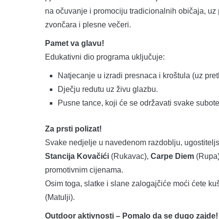
na očuvanje i promociju tradicionalnih običaja, uz 
zvončara i plesne večeri.
Pamet va glavu!
Edukativni dio programa uključuje:
Natjecanje u izradi presnaca i kroštula (uz pr
Dječju redutu uz živu glazbu.
Pusne tance, koji će se održavati svake subot
Za prsti polizat!
Svake nedjelje u navedenom razdoblju, ugostiteljs
Stancija Kovačići
(Rukavac),
Carpe Diem
(Rupa)
promotivnim cijenama.
Osim toga, slatke i slane zalogajčiće moći ćete ku
(Matulji).
Outdoor aktivnosti – Pomalo da se dugo zajde!