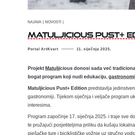
NAJAVA
|
NOVOSTI
|
MATULJICIOUS PUST+ ED
Portal ArtKvart
11. siječnja 2025.
Projekt
Matulji
cious donosi sada već tradiciona
bogat program koji nudi edukaciju,
gastronomi
Matuljicious Pust+ Edition
predstavlja jedinstvenu
gastronomiji. Tijekom siječnja i veljače program u
interesima.
Program započinje 17. siječnja 2025. i traje sve do
te pružajući posjetiteljima priliku da kušaju lokal
pješačke ture i biciklističke vožnje uz stručno vo