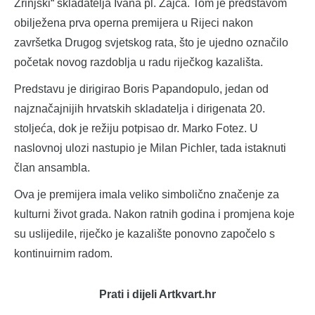
Zrinjski“ skladatelja Ivana pl. Zajca. Tom je predstavom
obilježena prva operna premijera u Rijeci nakon
završetka Drugog svjetskog rata, što je ujedno označilo
početak novog razdoblja u radu riječkog kazališta.
Predstavu je dirigirao Boris Papandopulo, jedan od
najznačajnijih hrvatskih skladatelja i dirigenata 20.
stoljeća, dok je režiju potpisao dr. Marko Fotez. U
naslovnoj ulozi nastupio je Milan Pichler, tada istaknuti
član ansambla.
Ova je premijera imala veliko simbolično značenje za
kulturni život grada. Nakon ratnih godina i promjena koje
su uslijedile, riječko je kazalište ponovno započelo s
kontinuirnim radom.
Prati i dijeli Artkvart.hr