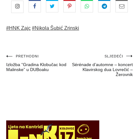
#HNK Zajc
#Nikola Šubić Zrinski
Navigacija
PRETHODNI
SLJEDEĆI
Izložba “Gradina Klobučac kod
Sérénade d’automne – koncert
objava
Malinske” u DUBoaku
Klavirskog dua Lovrečić –
Žerovnik