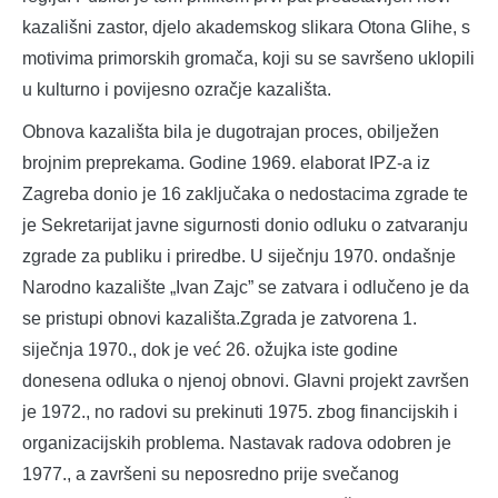
kazališni zastor, djelo akademskog slikara Otona Glihe, s
motivima primorskih gromača, koji su se savršeno uklopili
u kulturno i povijesno ozračje kazališta.
Obnova kazališta bila je dugotrajan proces, obilježen
brojnim preprekama. Godine 1969. elaborat IPZ-a iz
Zagreba donio je 16 zaključaka o nedostacima zgrade te
je Sekretarijat javne sigurnosti donio odluku o zatvaranju
zgrade za publiku i priredbe. U siječnju 1970. ondašnje
Narodno kazalište „Ivan Zajc” se zatvara i odlučeno je da
se pristupi obnovi kazališta.Zgrada je zatvorena 1.
siječnja 1970., dok je već 26. ožujka iste godine
donesena odluka o njenoj obnovi. Glavni projekt završen
je 1972., no radovi su prekinuti 1975. zbog financijskih i
organizacijskih problema. Nastavak radova odobren je
1977., a završeni su neposredno prije svečanog