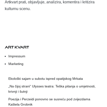
Artkvart prati, objavljuje, analizira, komentira i kritizira
kulturnu scenu.
ART KVART
Impressum
Marketing
Ekološki sajam u subotu ispred opatijskog Mrkata
„Na čijoj strani“ Ulysses teatra: Teška pitanja o umjetnosti,
krivnji i šutnji
Poezija i Perzeidi ponovno se susreću pod zvijezdama
Kaštela Grobnik