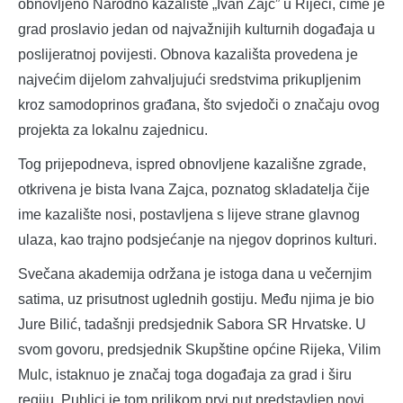
obnovljeno Narodno kazalište „Ivan Zajc” u Rijeci, čime je
grad proslavio jedan od najvažnijih kulturnih događaja u
poslijeratnoj povijesti. Obnova kazališta provedena je
najvećim dijelom zahvaljujući sredstvima prikupljenim
kroz samodoprinos građana, što svjedoči o značaju ovog
projekta za lokalnu zajednicu.
Tog prijepodneva, ispred obnovljene kazališne zgrade,
otkrivena je bista Ivana Zajca, poznatog skladatelja čije
ime kazalište nosi, postavljena s lijeve strane glavnog
ulaza, kao trajno podsjećanje na njegov doprinos kulturi.
Svečana akademija održana je istoga dana u večernjim
satima, uz prisutnost uglednih gostiju. Među njima je bio
Jure Bilić, tadašnji predsjednik Sabora SR Hrvatske. U
svom govoru, predsjednik Skupštine općine Rijeka, Vilim
Mulc, istaknuo je značaj toga događaja za grad i širu
regiju. Publici je tom prilikom prvi put predstavljen novi