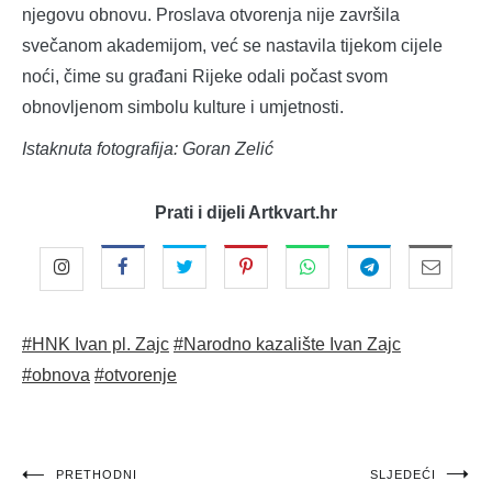
njegovu obnovu. Proslava otvorenja nije završila
svečanom akademijom, već se nastavila tijekom cijele
noći, čime su građani Rijeke odali počast svom
obnovljenom simbolu kulture i umjetnosti.
Istaknuta fotografija: Goran Zelić
Prati i dijeli Artkvart.hr
#HNK Ivan pl. Zajc
#Narodno kazalište Ivan Zajc
#obnova
#otvorenje
Navigacija
PRETHODNI
SLJEDEĆI