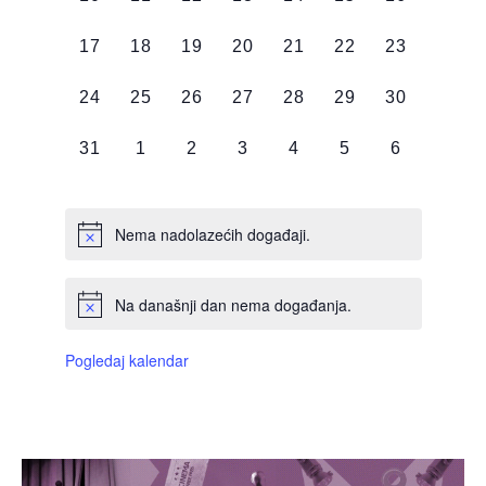
DOGAĐAJI,
DOGAĐAJI,
DOGAĐAJI,
DOGAĐAJI,
DOGAĐAJI,
DOGAĐAJI,
DOGAĐAJI
0
0
0
0
0
0
0
17
18
19
20
21
22
23
DOGAĐAJI,
DOGAĐAJI,
DOGAĐAJI,
DOGAĐAJI,
DOGAĐAJI,
DOGAĐAJI,
DOGAĐAJI
0
0
0
0
0
0
0
24
25
26
27
28
29
30
DOGAĐAJI,
DOGAĐAJI,
DOGAĐAJI,
DOGAĐAJI,
DOGAĐAJI,
DOGAĐAJI,
DOGAĐAJI
0
0
0
0
0
0
0
31
1
2
3
4
5
6
DOGAĐAJI,
DOGAĐAJI,
DOGAĐAJI,
DOGAĐAJI,
DOGAĐAJI,
DOGAĐAJI,
DOGAĐAJI
Nema nadolazećih događaji.
Na današnji dan nema događanja.
Pogledaj kalendar