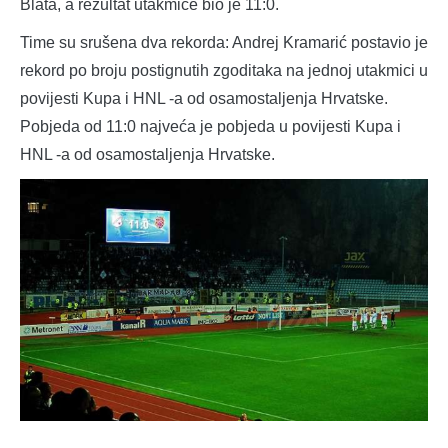
Blata, a rezultat utakmice bio je 11:0.
Time su srušena dva rekorda: Andrej Kramarić postavio je
rekord po broju postignutih zgoditaka na jednoj utakmici u
povijesti Kupa i HNL -a od osamostaljenja Hrvatske.
Pobjeda od 11:0 najveća je pobjeda u povijesti Kupa i
HNL -a od osamostaljenja Hrvatske.