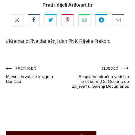
Prati i dijeli Artkvart.hr
#Kramarić
#Na današnji dan
#NK Rijeka
#rekord
Navigacija
PRETHODNI
SLJEDEĆI
Mjesec hrvatske knjige u
Besplatno stručno vodstvo
objava
Benčiću
izložbom „Od Oceana do
zaljeva“ u Galeriji Decumanus