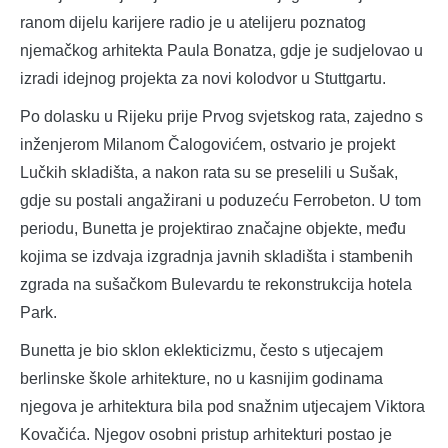
ranom dijelu karijere radio je u atelijeru poznatog
njemačkog arhitekta Paula Bonatza, gdje je sudjelovao u
izradi idejnog projekta za novi kolodvor u Stuttgartu.
Po dolasku u Rijeku prije Prvog svjetskog rata, zajedno s
inženjerom Milanom Čalogovićem, ostvario je projekt
Lučkih skladišta, a nakon rata su se preselili u Sušak,
gdje su postali angažirani u poduzeću Ferrobeton. U tom
periodu, Bunetta je projektirao značajne objekte, među
kojima se izdvaja izgradnja javnih skladišta i stambenih
zgrada na sušačkom Bulevardu te rekonstrukcija hotela
Park.
Bunetta je bio sklon eklekticizmu, često s utjecajem
berlinske škole arhitekture, no u kasnijim godinama
njegova je arhitektura bila pod snažnim utjecajem Viktora
Kovačića. Njegov osobni pristup arhitekturi postao je