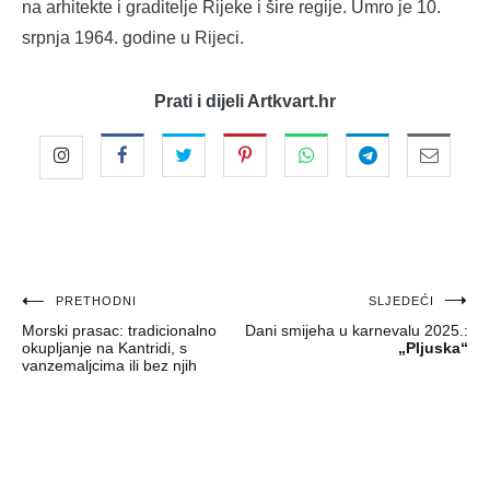
na arhitekte i graditelje Rijeke i šire regije. Umro je 10.
srpnja 1964. godine u Rijeci.
Prati i dijeli Artkvart.hr
Navigacija
PRETHODNI
SLJEDEĆI
Morski prasac: tradicionalno
Dani smijeha u karnevalu 2025.:
objava
okupljanje na Kantridi, s
„Pljuska“
vanzemaljcima ili bez njih