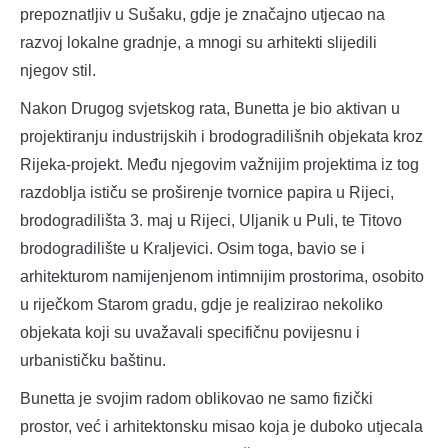
prepoznatljiv u Sušaku, gdje je značajno utjecao na
razvoj lokalne gradnje, a mnogi su arhitekti slijedili
njegov stil.
Nakon Drugog svjetskog rata, Bunetta je bio aktivan u
projektiranju industrijskih i brodogradilišnih objekata kroz
Rijeka-projekt. Među njegovim važnijim projektima iz tog
razdoblja ističu se proširenje tvornice papira u Rijeci,
brodogradilišta 3. maj u Rijeci, Uljanik u Puli, te Titovo
brodogradilište u Kraljevici. Osim toga, bavio se i
arhitekturom namijenjenom intimnijim prostorima, osobito
u riječkom Starom gradu, gdje je realizirao nekoliko
objekata koji su uvažavali specifičnu povijesnu i
urbanističku baštinu.
Bunetta je svojim radom oblikovao ne samo fizički
prostor, već i arhitektonsku misao koja je duboko utjecala