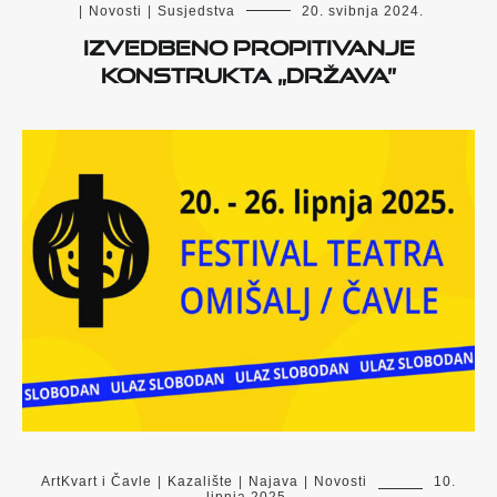
|
Novosti
|
Susjedstva
20. svibnja 2024.
Izvedbeno propitivanje
konstrukta „država”
ArtKvart i Čavle
|
Kazalište
|
Najava
|
Novosti
10.