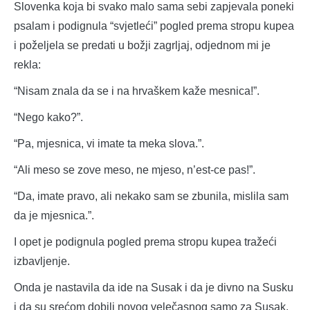
Slovenka koja bi svako malo sama sebi zapjevala poneki
psalam i podignula “svjetleći” pogled prema stropu kupea
i poželjela se predati u božji zagrljaj, odjednom mi je
rekla:
“Nisam znala da se i na hrvaškem kaže mesnica!”.
“Nego kako?”.
“Pa, mjesnica, vi imate ta meka slova.”.
“Ali meso se zove meso, ne mjeso, n’est-ce pas!”.
“Da, imate pravo, ali nekako sam se zbunila, mislila sam
da je mjesnica.”.
I opet je podignula pogled prema stropu kupea tražeći
izbavljenje.
Onda je nastavila da ide na Susak i da je divno na Susku
i da su srećom dobili novog velečasnog samo za Susak.