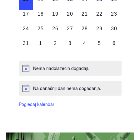
DOGAĐAJI,
DOGAĐAJI,
DOGAĐAJI,
DOGAĐAJI,
DOGAĐAJI,
DOGAĐAJI,
DOGAĐAJI
0
0
0
0
0
0
0
17
18
19
20
21
22
23
DOGAĐAJI,
DOGAĐAJI,
DOGAĐAJI,
DOGAĐAJI,
DOGAĐAJI,
DOGAĐAJI,
DOGAĐAJI
0
0
0
0
0
0
0
24
25
26
27
28
29
30
DOGAĐAJI,
DOGAĐAJI,
DOGAĐAJI,
DOGAĐAJI,
DOGAĐAJI,
DOGAĐAJI,
DOGAĐAJI
0
0
0
0
0
0
0
31
1
2
3
4
5
6
DOGAĐAJI,
DOGAĐAJI,
DOGAĐAJI,
DOGAĐAJI,
DOGAĐAJI,
DOGAĐAJI,
DOGAĐAJI
Nema nadolazećih događaji.
Na današnji dan nema događanja.
Pogledaj kalendar