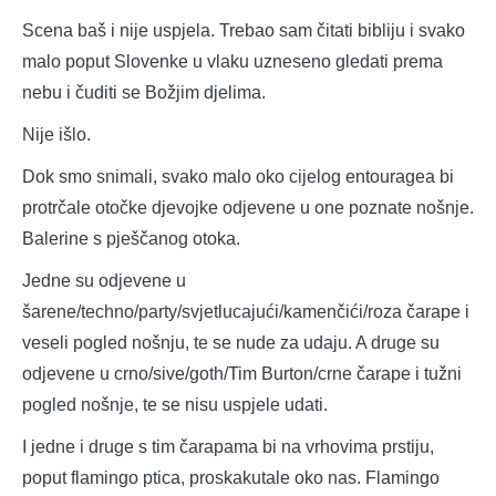
Scena baš i nije uspjela. Trebao sam čitati bibliju i svako
malo poput Slovenke u vlaku uzneseno gledati prema
nebu i čuditi se Božjim djelima.
Nije išlo.
Dok smo snimali, svako malo oko cijelog entouragea bi
protrčale otočke djevojke odjevene u one poznate nošnje.
Balerine s pješčanog otoka.
Jedne su odjevene u
šarene/techno/party/svjetlucajući/kamenčići/roza čarape i
veseli pogled nošnju, te se nude za udaju. A druge su
odjevene u crno/sive/goth/Tim Burton/crne čarape i tužni
pogled nošnje, te se nisu uspjele udati.
I jedne i druge s tim čarapama bi na vrhovima prstiju,
poput flamingo ptica, proskakutale oko nas. Flamingo