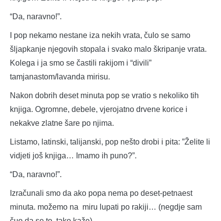
“Da, naravno!”.
I pop nekamo nestane iza nekih vrata, čulo se samo
šljapkanje njegovih stopala i svako malo škripanje vrata.
Kolega i ja smo se častili rakijom i “divili”
tamjanastom/lavanda mirisu.
Nakon dobrih deset minuta pop se vratio s nekoliko tih
knjiga. Ogromne, debele, vjerojatno drvene korice i
nekakve zlatne šare po njima.
Listamo, latinski, talijanski, pop nešto drobi i pita: ”Želite li
vidjeti još knjiga… Imamo ih puno?”.
“Da, naravno!”.
Izračunali smo da ako popa nema po deset-petnaest
minuta. možemo na miru lupati po rakiji… (negdje sam
čuo da se to tako kaže).