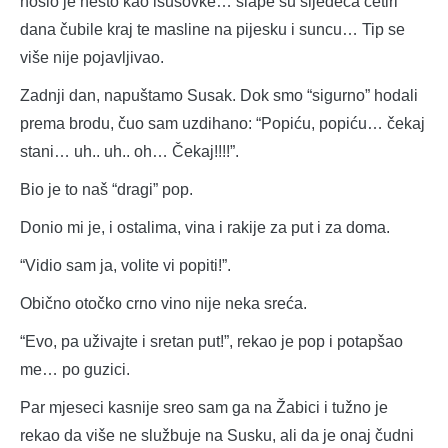
nosio je nešto kao isusovke… šlape su sljedeća četiri
dana čubile kraj te masline na pijesku i suncu… Tip se
više nije pojavljivao.
Zadnji dan, napuštamo Susak. Dok smo “sigurno” hodali
prema brodu, čuo sam uzdihano: “Popiću, popiću… čekaj
stani… uh.. uh.. oh… Čekaj!!!!”.
Bio je to naš “dragi” pop.
Donio mi je, i ostalima, vina i rakije za put i za doma.
“Vidio sam ja, volite vi popiti!”.
Obično otočko crno vino nije neka sreća.
“Evo, pa uživajte i sretan put!”, rekao je pop i potapšao
me… po guzici.
Par mjeseci kasnije sreo sam ga na Žabici i tužno je
rekao da više ne službuje na Susku, ali da je onaj čudni