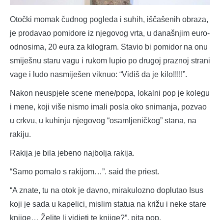
Otočki momak čudnog pogleda i suhih, iščašenih obraza,
je prodavao pomidore iz njegovog vrta, u današnjim euro-
odnosima, 20 eura za kilogram. Stavio bi pomidor na onu
smiješnu staru vagu i rukom lupio po drugoj praznoj strani
vage i ludo nasmiješen viknuo: “Vidiš da je kilo!!!!!”.
Nakon neuspjele scene mene/popa, lokalni pop je kolegu
i mene, koji više nismo imali posla oko snimanja, pozvao
u crkvu, u kuhinju njegovog “osamljeničkog” stana, na
rakiju.
Rakija je bila jebeno najbolja rakija.
“Samo pomalo s rakijom…”. said the priest.
“A znate, tu na otok je davno, mirakulozno doplutao Isus
koji je sada u kapelici, mislim statua na križu i neke stare
knjige… Želite li vidjeti te knjige?”, pita pop.