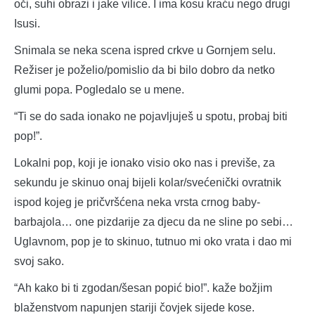
oči, suhi obrazi i jake vilice. I ima kosu kraću nego drugi
Isusi.
Snimala se neka scena ispred crkve u Gornjem selu.
Režiser je poželio/pomislio da bi bilo dobro da netko
glumi popa. Pogledalo se u mene.
“Ti se do sada ionako ne pojavljuješ u spotu, probaj biti
pop!”.
Lokalni pop, koji je ionako visio oko nas i previše, za
sekundu je skinuo onaj bijeli kolar/svećenički ovratnik
ispod kojeg je pričvršćena neka vrsta crnog baby-
barbajola… one pizdarije za djecu da ne sline po sebi…
Uglavnom, pop je to skinuo, tutnuo mi oko vrata i dao mi
svoj sako.
“Ah kako bi ti zgodan/šesan popić bio!”. kaže božjim
blaženstvom napunjen stariji čovjek sijede kose.