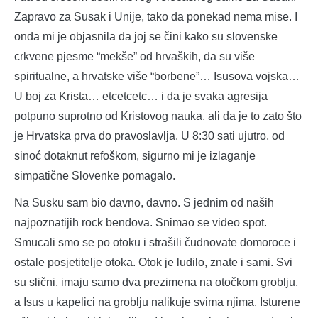
Zapravo za Susak i Unije, tako da ponekad nema mise. I
onda mi je objasnila da joj se čini kako su slovenske
crkvene pjesme “mekše” od hrvaških, da su više
spiritualne, a hrvatske više “borbene”… Isusova vojska…
U boj za Krista… etcetcetc… i da je svaka agresija
potpuno suprotno od Kristovog nauka, ali da je to zato što
je Hrvatska prva do pravoslavlja. U 8:30 sati ujutro, od
sinoć dotaknut refoškom, sigurno mi je izlaganje
simpatične Slovenke pomagalo.
Na Susku sam bio davno, davno. S jednim od naših
najpoznatijih rock bendova. Snimao se video spot.
Smucali smo se po otoku i strašili čudnovate domoroce i
ostale posjetitelje otoka. Otok je ludilo, znate i sami. Svi
su slični, imaju samo dva prezimena na otočkom groblju,
a Isus u kapelici na groblju nalikuje svima njima. Isturene