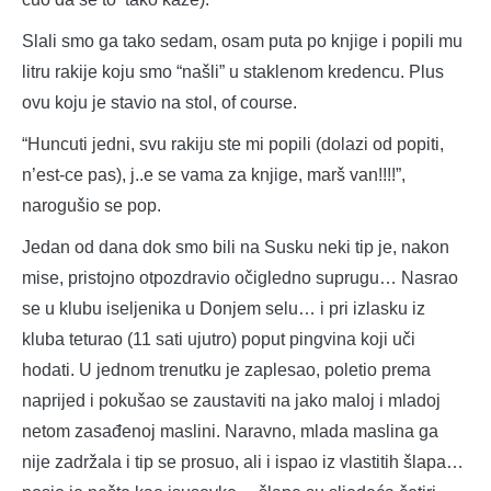
Slali smo ga tako sedam, osam puta po knjige i popili mu
litru rakije koju smo “našli” u staklenom kredencu. Plus
ovu koju je stavio na stol, of course.
“Huncuti jedni, svu rakiju ste mi popili (dolazi od popiti,
n’est-ce pas), j..e se vama za knjige, marš van!!!!”,
narogušio se pop.
Jedan od dana dok smo bili na Susku neki tip je, nakon
mise, pristojno otpozdravio očigledno suprugu… Nasrao
se u klubu iseljenika u Donjem selu… i pri izlasku iz
kluba teturao (11 sati ujutro) poput pingvina koji uči
hodati. U jednom trenutku je zaplesao, poletio prema
naprijed i pokušao se zaustaviti na jako maloj i mladoj
netom zasađenoj maslini. Naravno, mlada maslina ga
nije zadržala i tip se prosuo, ali i ispao iz vlastitih šlapa…