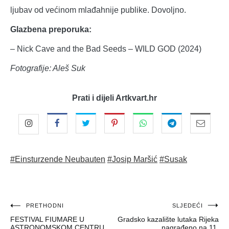
ljubav od većinom mlađahnije publike. Dovoljno.
Glazbena preporuka:
– Nick Cave and the Bad Seeds – WILD GOD (2024)
Fotografije: Aleš Suk
Prati i dijeli Artkvart.hr
#Einsturzende Neubauten
#Josip Maršić
#Susak
Navigacija
PRETHODNI
SLJEDEĆI
FESTIVAL FIUMARE U
Gradsko kazalište lutaka Rijeka
objava
ASTRONOMSKOM CENTRU
nagrađeno na 11.