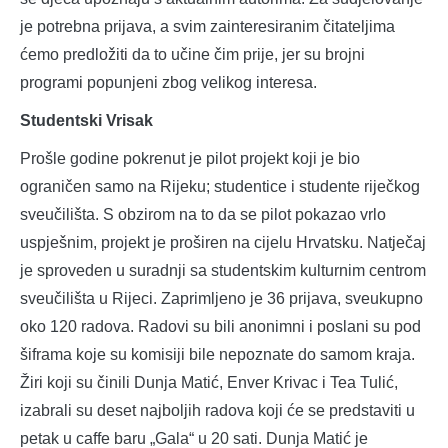
je potrebna prijava, a svim zainteresiranim čitateljima
ćemo predložiti da to učine čim prije, jer su brojni
programi popunjeni zbog velikog interesa.
Studentski Vrisak
Prošle godine pokrenut je pilot projekt koji je bio
ograničen samo na Rijeku; studentice i studente riječkog
sveučilišta. S obzirom na to da se pilot pokazao vrlo
uspješnim, projekt je proširen na cijelu Hrvatsku. Natječaj
je sproveden u suradnji sa studentskim kulturnim centrom
sveučilišta u Rijeci. Zaprimljeno je 36 prijava, sveukupno
oko 120 radova. Radovi su bili anonimni i poslani su pod
šiframa koje su komisiji bile nepoznate do samom kraja.
Žiri koji su činili Dunja Matić, Enver Krivac i Tea Tulić,
izabrali su deset najboljih radova koji će se predstaviti u
petak u caffe baru „Gala“ u 20 sati. Dunja Matić je