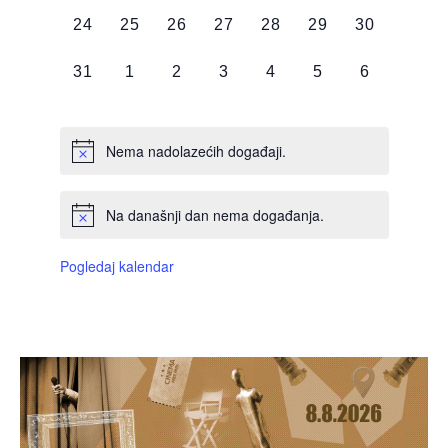
DOGAĐAJI,
DOGAĐAJI,
DOGAĐAJI,
DOGAĐAJI,
DOGAĐAJI,
DOGAĐAJI,
DOGAĐAJI
0
0
0
0
0
0
0
24
25
26
27
28
29
30
DOGAĐAJI,
DOGAĐAJI,
DOGAĐAJI,
DOGAĐAJI,
DOGAĐAJI,
DOGAĐAJI,
DOGAĐAJI
0
0
0
0
0
0
0
31
1
2
3
4
5
6
DOGAĐAJI,
DOGAĐAJI,
DOGAĐAJI,
DOGAĐAJI,
DOGAĐAJI,
DOGAĐAJI,
DOGAĐAJI
Nema nadolazećih događaji.
Na današnji dan nema događanja.
Pogledaj kalendar