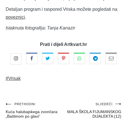
Detaljan program i raspored Vriska možete pogledati na
poveznici
.
Istaknuta fotografija: Tanja Kanazir
Prati i dijeli Artkvart.hr
#Vrisak
Navigacija
PRETHODNI
SLJEDEĆI
Kuća halubajskega zvončara:
MALA ŠKOLA FIJUMANSKOG
objava
„Baštinom po glavi“
DIJALEKTA (12)