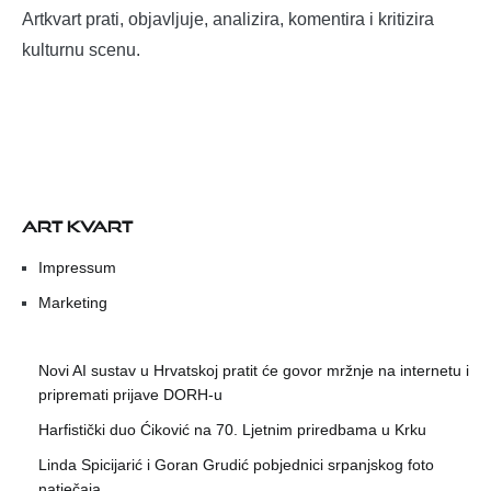
Artkvart prati, objavljuje, analizira, komentira i kritizira
kulturnu scenu.
ART KVART
Impressum
Marketing
Novi AI sustav u Hrvatskoj pratit će govor mržnje na internetu i
pripremati prijave DORH-u
Harfistički duo Ćiković na 70. Ljetnim priredbama u Krku
Linda Spicijarić i Goran Grudić pobjednici srpanjskog foto
natječaja