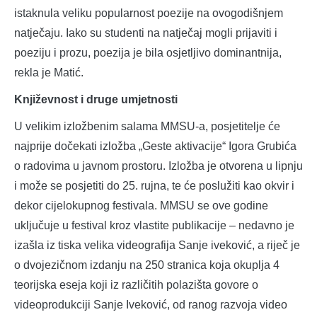
istaknula veliku popularnost poezije na ovogodišnjem
natječaju. Iako su studenti na natječaj mogli prijaviti i
poeziju i prozu, poezija je bila osjetljivo dominantnija,
rekla je Matić.
Književnost i druge umjetnosti
U velikim izložbenim salama MMSU-a, posjetitelje će
najprije dočekati izložba „Geste aktivacije“ Igora Grubića
o radovima u javnom prostoru. Izložba je otvorena u lipnju
i može se posjetiti do 25. rujna, te će poslužiti kao okvir i
dekor cijelokupnog festivala. MMSU se ove godine
uključuje u festival kroz vlastite publikacije – nedavno je
izašla iz tiska velika videografija Sanje iveković, a riječ je
o dvojezičnom izdanju na 250 stranica koja okuplja 4
teorijska eseja koji iz različitih polazišta govore o
videoprodukciji Sanje Iveković, od ranog razvoja video