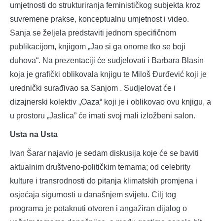
umjetnosti do strukturiranja feminističkog subjekta kroz
suvremene prakse, konceptualnu umjetnost i video.
Sanja se željela predstaviti jednom specifičnom
publikacijom, knjigom „Jao si ga onome tko se boji
duhova“. Na prezentaciji će sudjelovati i Barbara Blasin
koja je grafički oblikovala knjigu te Miloš Đurđević koji je
urednički surađivao sa Sanjom . Sudjelovat će i
dizajnerski kolektiv „Oaza“ koji je i oblikovao ovu knjigu, a
u prostoru „Jaslica” će imati svoj mali izložbeni salon.
Usta na Usta
Ivan Šarar najavio je sedam diskusija koje će se baviti
aktualnim društveno-političkim temama; od celebrity
kulture i transrodnosti do pitanja klimatskih promjena i
osjećaja sigurnosti u današnjem svijetu. Cilj tog
programa je potaknuti otvoren i angažiran dijalog o