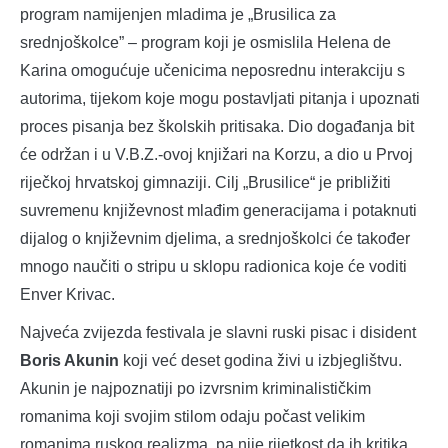
program namijenjen mladima je „Brusilica za
srednjoškolce” – program koji je osmislila Helena de
Karina omogućuje učenicima neposrednu interakciju s
autorima, tijekom koje mogu postavljati pitanja i upoznati
proces pisanja bez školskih pritisaka. Dio događanja bit
će održan i u V.B.Z.-ovoj knjižari na Korzu, a dio u Prvoj
riječkoj hrvatskoj gimnaziji. Cilj „Brusilice“ je približiti
suvremenu književnost mlađim generacijama i potaknuti
dijalog o književnim djelima, a srednjoškolci će također
mnogo naučiti o stripu u sklopu radionica koje će voditi
Enver Krivac.
Najveća zvijezda festivala je slavni ruski pisac i disident
Boris Akunin
koji već deset godina živi u izbjeglištvu.
Akunin je najpoznatiji po izvrsnim kriminalističkim
romanima koji svojim stilom odaju počast velikim
romanima ruskog realizma, pa nije rijetkost da ih kritika