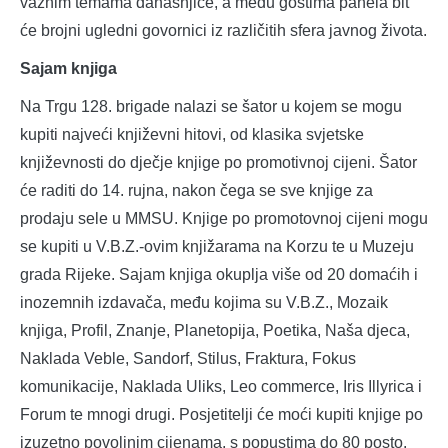
važnim temama današnjice, a među gostima panela bit
će brojni ugledni govornici iz različitih sfera javnog života.
Sajam knjiga
Na Trgu 128. brigade nalazi se šator u kojem se mogu
kupiti najveći književni hitovi, od klasika svjetske
književnosti do dječje knjige po promotivnoj cijeni. Šator
će raditi do 14. rujna, nakon čega se sve knjige za
prodaju sele u MMSU. Knjige po promotovnoj cijeni mogu
se kupiti u V.B.Z.-ovim knjižarama na Korzu te u Muzeju
grada Rijeke. Sajam knjiga okuplja više od 20 domaćih i
inozemnih izdavača, među kojima su V.B.Z., Mozaik
knjiga, Profil, Znanje, Planetopija, Poetika, Naša djeca,
Naklada Veble, Sandorf, Stilus, Fraktura, Fokus
komunikacije, Naklada Uliks, Leo commerce, Iris Illyrica i
Forum te mnogi drugi. Posjetitelji će moći kupiti knjige po
izuzetno povoljnim cijenama, s popustima do 80 posto.