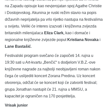
na Zapadu opisuje kao nevjerojatan spoj Agathe Christie
i Dostojevskog. Akunina je ruski režim stavio na popis
državnih neprijatelja pa vrlo rijetko nastupa na festivalima
u svijetu. Veliki će interes izazvati i književna zvijezda
britanskih milenijalaca
Eliza Clark,
kao i domaće i
regionalne književne zvijezde poput
Kristiana Novaka
i
Lane Bastašić
.
Festivalski program svečano će započeti 14. rujna u
19:30 sati u Art-kvartu „Benčić“ s dodjelom V.B.Z.-ove
književne nagrade za najbolji neobjavljeni roman nakon
čega će uslijediti koncert Zorana Predina. Uz koncert
otvorenja, održat će se koncert koji će zatvoriti festival;
grupa Jonathan nastupit će 21. rujna u MMSU, a
kapacitet je ograničen na 170 posjetitelja.
Vrisak junior