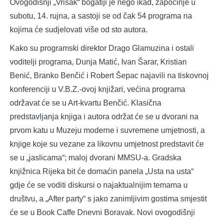
Ovogodišnji „Vrisak“ bogatiji je nego ikad, započinje u
subotu, 14. rujna, a sastoji se od čak 54 programa na
kojima će sudjelovati više od sto autora.
Kako su programski direktor Drago Glamuzina i ostali
voditelji programa, Dunja Matić, Ivan Šarar, Kristian
Benić, Branko Benčić i Robert Šepac najavili na tiskovnoj
konferenciji u V.B.Z.-ovoj knjižari, većina programa
održavat će se u Art-kvartu Benčić. Klasična
predstavljanja knjiga i autora održat će se u dvorani na
prvom katu u Muzeju moderne i suvremene umjetnosti, a
knjige koje su vezane za likovnu umjetnost predstavit će
se u „jaslicama“; maloj dvorani MMSU-a. Gradska
knjižnica Rijeka bit će domaćin panela „Usta na usta“
gdje će se voditi diskursi o najaktualnijim temama u
društvu, a „After party“ s jako zanimljivim gostima smjestit
će se u Book Caffe Dnevni Boravak. Novi ovogodišnji