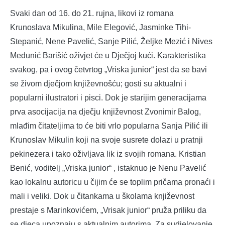
Svaki dan od 16. do 21. rujna, likovi iz romana
Krunoslava Mikulina, Mile Elegović, Jasminke Tihi-
Stepanić, Nene Pavelić, Sanje Pilić, Željke Mezić i Nives
Medunić Barišić oživjet će u Dječjoj kući. Karakteristika
svakog, pa i ovog četvrtog „Vriska junior“ jest da se bavi
se živom dječjom književnošću; gosti su aktualni i
popularni ilustratori i pisci. Dok je starijim generacijama
prva asocijacija na dječju književnost Zvonimir Balog,
mlađim čitateljima to će biti vrlo popularna Sanja Pilić ili
Krunoslav Mikulin koji na svoje susrete dolazi u pratnji
pekinezera i tako oživljava lik iz svojih romana. Kristian
Benić, voditelj „Vriska junior“ , istaknuo je Nenu Pavelić
kao lokalnu autoricu u čijim će se toplim pričama pronaći i
mali i veliki. Dok u čitankama u školama književnost
prestaje s Marinkovićem, „Vrisak junior“ pruža priliku da
se djeca upoznaju s aktualnim autorima. Za sudjelovanje