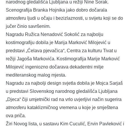
narodnog gledališća Ljubljana u režiji Nine Šorak.
Scenografija Branka Hojnika jako dobro dočarala
atmosferu ljudi u očaju i bezizlaznosti, u svijetu koji se do
jučer činio savršenim.
Nagradu Ružica Nenadović Sokolić za najbolju
kostimografiju dobila je Marija Marković Milojević u
predstavi „Ćelava pjevačica“, Centra za kulturu Tivat u
režiji Jagoša Markovića. Kostimografija Marije Marković
Milojević ingeniozno dočarava dekadentni milje
mediteranskog malog mjesta.
Nagradu za najbolji design svjetla dobila je Mojca Sarjaš
u predstavi Slovenskog narodnog gledališća Ljubljana
„Djeca“ čiji umjetnički rad na vrlo uvjerljivi način sugerira
atmosferu kataklizmičnog vremena u koje je smještena
ova priča.
Žiri Novog lista, u sastavu Kim Cuculić, Ervin Pavleković i