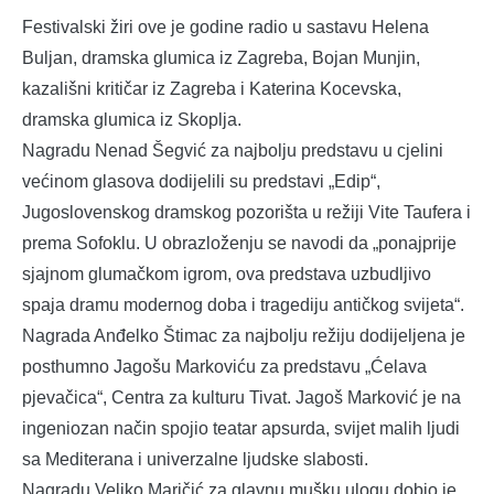
Festivalski žiri ove je godine radio u sastavu Helena
Buljan, dramska glumica iz Zagreba, Bojan Munjin,
kazališni kritičar iz Zagreba i Katerina Kocevska,
dramska glumica iz Skoplja.
Nagradu Nenad Šegvić za najbolju predstavu u cjelini
većinom glasova dodijelili su predstavi „Edip“,
Jugoslovenskog dramskog pozorišta u režiji Vite Taufera i
prema Sofoklu. U obrazloženju se navodi da „ponajprije
sjajnom glumačkom igrom, ova predstava uzbudljivo
spaja dramu modernog doba i tragediju antičkog svijeta“.
Nagrada Anđelko Štimac za najbolju režiju dodijeljena je
posthumno Jagošu Markoviću za predstavu „Ćelava
pjevačica“, Centra za kulturu Tivat. Jagoš Marković je na
ingeniozan način spojio teatar apsurda, svijet malih ljudi
sa Mediterana i univerzalne ljudske slabosti.
Nagradu Veljko Maričić za glavnu mušku ulogu dobio je