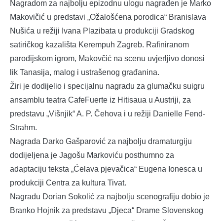
Nagradom za najbolju epizodnu ulogu nagrađen je Marko
Makovičić u predstavi „Ožalošćena porodica“ Branislava
Nušića u režiji Ivana Plazibata u produkciji Gradskog
satiričkog kazališta Kerempuh Zagreb. Rafiniranom
parodijskom igrom, Makovčić na scenu uvjerljivo donosi
lik Tanasija, malog i ustrašenog građanina.
Žiri je dodijelio i specijalnu nagradu za glumačku suigru
ansamblu teatra CafeFuerte iz Hitisaua u Austriji, za
predstavu „Višnjik“ A. P. Čehova i u režiji Danielle Fend-
Strahm.
Nagrada Darko Gašparović za najbolju dramaturgiju
dodijeljena je Jagošu Markoviću posthumno za
adaptaciju teksta „Ćelava pjevačica“ Eugena Ionesca u
produkciji Centra za kultura Tivat.
Nagradu Dorian Sokolić za najbolju scenografiju dobio je
Branko Hojnik za predstavu „Djeca“ Drame Slovenskog