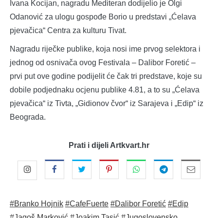
Ivana Kocijan, nagradu Mediteran dodijelio je Olgi
Odanović za ulogu gospođe Borio u predstavi „Ćelava
pjevačica“ Centra za kulturu Tivat.
Nagradu riječke publike, koja nosi ime prvog selektora i
jednog od osnivača ovog Festivala – Dalibor Foretić –
prvi put ove godine podijelit će čak tri predstave, koje su
dobile podjednaku ocjenu publike 4.81, a to su „Ćelava
pjevačica“ iz Tivta, „Gidionov čvor“ iz Sarajeva i „Edip“ iz
Beograda.
Prati i dijeli Artkvart.hr
#Branko Hojnik
#CafeFuerte
#Dalibor Foretić
#Edip
#Jagoš Marković
#Joakim Tasić
#Jugoslovensko