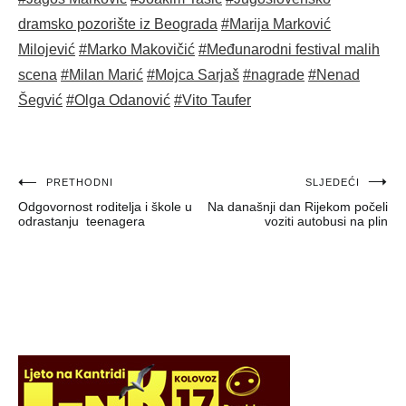
dramsko pozorište iz Beograda
#Marija Marković
Milojević
#Marko Makovičić
#Međunarodni festival malih
scena
#Milan Marić
#Mojca Sarjaš
#nagrade
#Nenad
Šegvić
#Olga Odanović
#Vito Taufer
Navigacija
PRETHODNI
SLJEDEĆI
Odgovornost roditelja i škole u
Na današnji dan Rijekom počeli
objava
odrastanju teenagera
voziti autobusi na plin