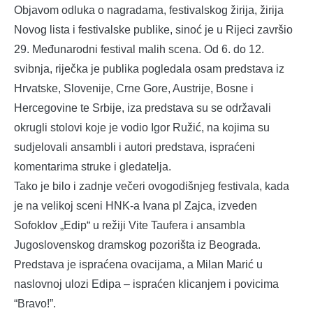
Objavom odluka o nagradama, festivalskog žirija, žirija
Novog lista i festivalske publike, sinoć je u Rijeci završio
29. Međunarodni festival malih scena. Od 6. do 12.
svibnja, riječka je publika pogledala osam predstava iz
Hrvatske, Slovenije, Crne Gore, Austrije, Bosne i
Hercegovine te Srbije, iza predstava su se održavali
okrugli stolovi koje je vodio Igor Ružić, na kojima su
sudjelovali ansambli i autori predstava, ispraćeni
komentarima struke i gledatelja.
Tako je bilo i zadnje večeri ovogodišnjeg festivala, kada
je na velikoj sceni HNK-a Ivana pl Zajca, izveden
Sofoklov „Edip“ u režiji Vite Taufera i ansambla
Jugoslovenskog dramskog pozorišta iz Beograda.
Predstava je ispraćena ovacijama, a Milan Marić u
naslovnoj ulozi Edipa – ispraćen klicanjem i povicima
“Bravo!”.