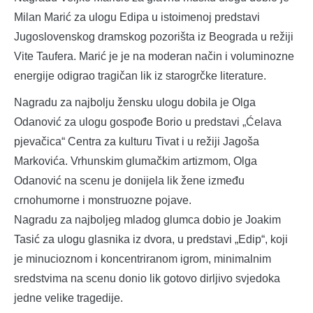
Milan Marić za ulogu Edipa u istoimenoj predstavi
Jugoslovenskog dramskog pozorišta iz Beograda u režiji
Vite Taufera. Marić je je na moderan način i voluminozne
energije odigrao tragičan lik iz starogrčke literature.
Nagradu za najbolju žensku ulogu dobila je Olga
Odanović za ulogu gospođe Borio u predstavi „Ćelava
pjevačica“ Centra za kulturu Tivat i u režiji Jagoša
Markovića. Vrhunskim glumačkim artizmom, Olga
Odanović na scenu je donijela lik žene između
crnohumorne i monstruozne pojave.
Nagradu za najboljeg mladog glumca dobio je Joakim
Tasić za ulogu glasnika iz dvora, u predstavi „Edip“, koji
je minucioznom i koncentriranom igrom, minimalnim
sredstvima na scenu donio lik gotovo dirljivo svjedoka
jedne velike tragedije.