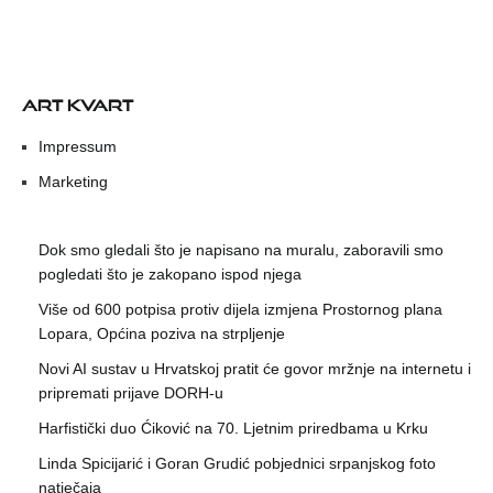
ART KVART
Impressum
Marketing
Dok smo gledali što je napisano na muralu, zaboravili smo
pogledati što je zakopano ispod njega
Više od 600 potpisa protiv dijela izmjena Prostornog plana
Lopara, Općina poziva na strpljenje
Novi AI sustav u Hrvatskoj pratit će govor mržnje na internetu i
pripremati prijave DORH-u
Harfistički duo Ćiković na 70. Ljetnim priredbama u Krku
Linda Spicijarić i Goran Grudić pobjednici srpanjskog foto
natječaja