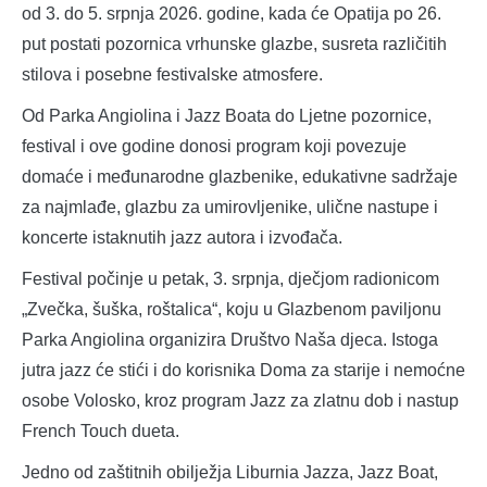
od 3. do 5. srpnja 2026. godine, kada će Opatija po 26.
put postati pozornica vrhunske glazbe, susreta različitih
stilova i posebne festivalske atmosfere.
Od Parka Angiolina i Jazz Boata do Ljetne pozornice,
festival i ove godine donosi program koji povezuje
domaće i međunarodne glazbenike, edukativne sadržaje
za najmlađe, glazbu za umirovljenike, ulične nastupe i
koncerte istaknutih jazz autora i izvođača.
Festival počinje u petak, 3. srpnja, dječjom radionicom
„Zvečka, šuška, roštalica“, koju u Glazbenom paviljonu
Parka Angiolina organizira Društvo Naša djeca. Istoga
jutra jazz će stići i do korisnika Doma za starije i nemoćne
osobe Volosko, kroz program Jazz za zlatnu dob i nastup
French Touch dueta.
Jedno od zaštitnih obilježja Liburnia Jazza, Jazz Boat,