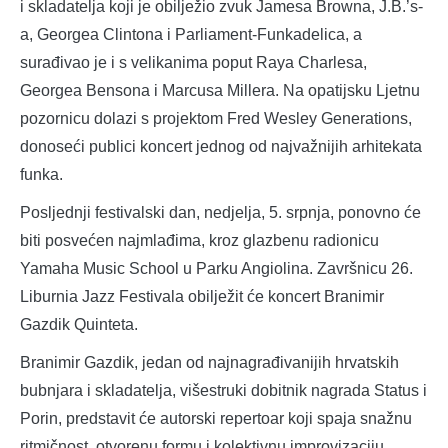
i skladatelja koji je obilježio zvuk Jamesa Browna, J.B.’s-
a, Georgea Clintona i Parliament-Funkadelica, a
surađivao je i s velikanima poput Raya Charlesa,
Georgea Bensona i Marcusa Millera. Na opatijsku Ljetnu
pozornicu dolazi s projektom Fred Wesley Generations,
donoseći publici koncert jednog od najvažnijih arhitekata
funka.
Posljednji festivalski dan, nedjelja, 5. srpnja, ponovno će
biti posvećen najmlađima, kroz glazbenu radionicu
Yamaha Music School u Parku Angiolina. Završnicu 26.
Liburnia Jazz Festivala obilježit će koncert Branimir
Gazdik Quinteta.
Branimir Gazdik, jedan od najnagrađivanijih hrvatskih
bubnjara i skladatelja, višestruki dobitnik nagrada Status i
Porin, predstavit će autorski repertoar koji spaja snažnu
ritmičnost, otvorenu formu i kolektivnu improvizaciju.