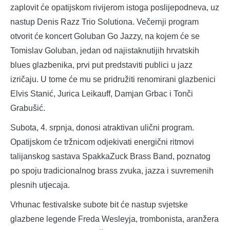
zaplovit će opatijskom rivijerom istoga poslijepodneva, uz
nastup Denis Razz Trio Solutiona. Večernji program
otvorit će koncert Goluban Go Jazzy, na kojem će se
Tomislav Goluban, jedan od najistaknutijih hrvatskih
blues glazbenika, prvi put predstaviti publici u jazz
izričaju. U tome će mu se pridružiti renomirani glazbenici
Elvis Stanić, Jurica Leikauff, Damjan Grbac i Tonči
Grabušić.
Subota, 4. srpnja, donosi atraktivan ulični program.
Opatijskom će tržnicom odjekivati energični ritmovi
talijanskog sastava SpakkaZuck Brass Band, poznatog
po spoju tradicionalnog brass zvuka, jazza i suvremenih
plesnih utjecaja.
Vrhunac festivalske subote bit će nastup svjetske
glazbene legende Freda Wesleyja, trombonista, aranžera