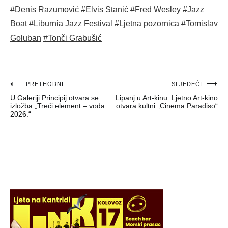
#Denis Razumović
#Elvis Stanić
#Fred Wesley
#Jazz
Boat
#Liburnia Jazz Festival
#Ljetna pozornica
#Tomislav
Goluban
#Tonči Grabušić
Navigacija
PRETHODNI
SLJEDEĆI
U Galeriji Principij otvara se
Lipanj u Art-kinu: Ljetno Art-kino
objava
izložba „Treći element – voda
otvara kultni „Cinema Paradiso“
2026.“