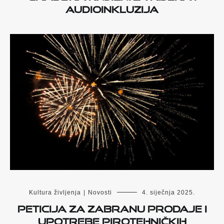
audioinkluzija
Kultura življenja
|
Novosti
4. siječnja 2025.
Peticija za zabranu prodaje i
upotrebe pirotehničkih