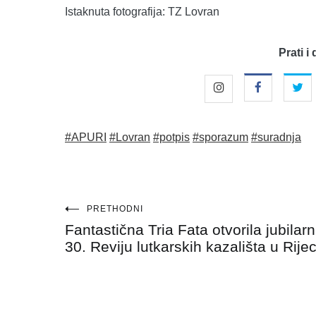
Istaknuta fotografija: TZ Lovran
Prati i 
#APURI
#Lovran
#potpis
#sporazum
#suradnja
Navigacija
PRETHODNI
Fantastična Tria Fata otvorila jubilar
objava
30. Reviju lutkarskih kazališta u Rijec