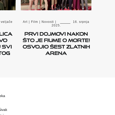
 veljače
Art
|
Film
|
Novosti
|
16. srpnja
2025.
lica
Prvi dojmovi nakon
vo
što je Fiume o morte!
 svi
osvojio šest Zlatnih
 tog
Arena
eka
 Šivak