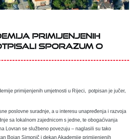
emija primijenjenih
potpisali sporazum o
ije primijenjenih umjetnosti u Rijeci, potpisan je jučer,
sne poslovne suradnje, a u interesu unapređenja i razvoja
adnje sa lokalnom zajednicom s jedne, te obogaćivanja
na Lovran se službeno povezuju – naglasili su tako
ran Bojan Simonič i dekan Akademije primijenjenih