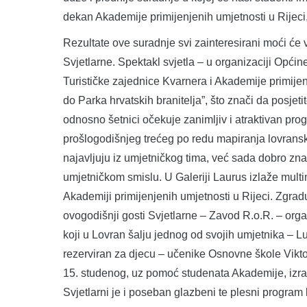
dekan Akademije primijenjenih umjetnosti u Rijec
Rezultate ove suradnje svi zainteresirani moći će v
Svjetlarne. Spektakl svjetla – u organizaciji Općin
Turističke zajednice Kvarnera i Akademije primijen
do Parka hrvatskih branitelja”, što znači da posjet
odnosno šetnici očekuje zanimljiv i atraktivan pr
prošlogodišnjeg trećeg po redu mapiranja lovranskog
najavljuju iz umjetničkog tima, već sada dobro zn
umjetničkom smislu. U Galeriji Laurus izlaže multi
Akademiji primijenjenih umjetnosti u Rijeci. Zgra
ovogodišnji gosti Svjetlarne – Zavod R.o.R. – organ
koji u Lovran šalju jednog od svojih umjetnika – L
rezerviran za djecu – učenike Osnovne škole Vikto
15. studenog, uz pomoć studenata Akademije, izrad
Svjetlarni je i poseban glazbeni te plesni program 