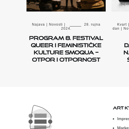
Najava
|
Novosti
|
28. rujna
Kvart
2024.
dan
|
No
Program 8. Festival
queer i feminističke
d
kulture Smoqua –
N
Otpor i otpornost
ART 
Impre
Marke