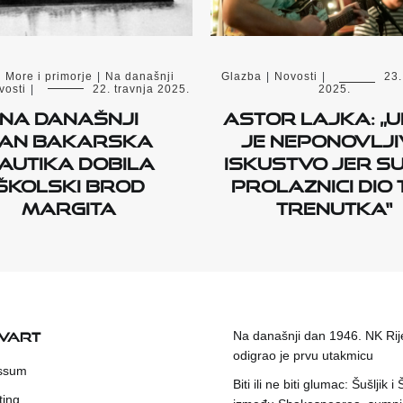
|
More i primorje
|
Na današnji
Glazba
|
Novosti
|
23.
vosti
|
22. travnja 2025.
2025.
Na današnji
Astor Lajka: „U
an bakarska
je neponovlji
autika dobila
iskustvo jer su
školski brod
prolaznici dio
Margita
trenutka“
KVART
Na današnji dan 1946. NK Rij
odigrao je prvu utakmicu
ssum
Biti ili ne biti glumac: Šušljik i
ting