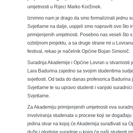
umjetnosti u Rijeci Marko Koržinek.
Iznimno nam je drago da smo formalizirali jednu s
Svjetlarne na dalje, uspjeli smo napraviti ovo št
primijenjenih umjetnosti. Posebno nas veseli što s 
ozbiljnom projektu, a sa druge strane mi u Lovra
festival, rekao je načelnik Općine Bojan Simonič.
Suradnja Akademije i Općine Lovran u stvarnosti j
Lara Badurina zajedno sa svojim studentima sudje
svjetlosti. Od tada do danas profesorica Badurina
Svjetlarne te su upravo studenti i vanjski suradnic
Svjetlarne.
Za Akademiju primijenjenih umjetnosti ova suradnj
involviranja studenata u procese koji se događaju u
jedina stvar na kojoj će Akademija surađivati sa 
duže i plodnije suradnje u kojoj će naši studenti im