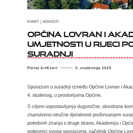
KVART
|
NOVOSTI
Općina Lovran i Akad
umjetnosti u Rijeci 
suradnji
Portal ArtKvart
5. studenoga 2025.
Sporazum o suradnji između Općine Lovran i Akadem
4. studenog, u prostorijama Općine.
S ciljem uspostavljanja dugoročne, obostrane kori
znanstveno-stručne djelatnosti proširivanjem sur
potrebnih znanja s druge strane, Akademija i Opći
potpisnici ovoga sporazuma, načelnik Općine Lov