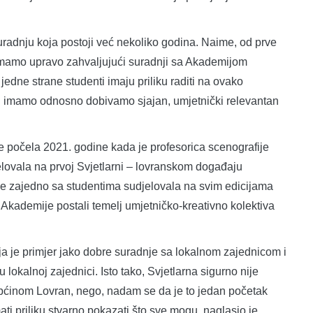
uradnju koja postoji već nekoliko godina. Naime, od prve
o imamo upravo zahvaljujući suradnji sa Akademijom
jedne strane studenti imaju priliku raditi na ovako
nu imamo odnosno dobivamo sjajan, umjetnički relevantan
e počela 2021. godine kada je profesorica scenografije
lovala na prvoj Svjetlarni – lovranskom događaju
 je zajedno sa studentima sudjelovala na svim edicijama
i Akademije postali temelj umjetničko-kreativno kolektiva
a je primjer jako dobre suradnje sa lokalnom zajednicom i
 lokalnoj zajednici. Isto tako, Svjetlarna sigurno nije
Općinom Lovran, nego, nadam se da je to jedan početak
ati priliku stvarno pokazati što sve mogu, naglasio je