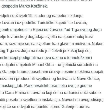
i, gospodin Marko Koržinek.
idjeti i doživjeti 15. studenog na petom izdanju
e Lovran i uz podršku Turističke zajednice Lovran,
jenih umjetnosti u Rijeci održava se ”od Trga svetog Jurja
itelje lovranskog događaja svjetla na spomenutoj trasi
ogram, razumije se, sa svjetlom kao glavnim motivom. Nakon
 Trga sv. Jurja na redu je i četvrti pokušaj koji će,
ani koncept podignuti na novu razinu u tehnološkom i
medijalni umjetnik Mihael Giba – umjetnički suradnik na
du Galerije Laurus posebnim će svjetlosnim efektima obojati
izatori i producenti svjetlosnog festivala iz Nove Gorice,
umoskop_lab. Park hrvatskih branitelja ove je godine
ra Cara Emina u Lovranu koji će na radionici uoči subote
iti posebnu svjetlosnu instalaciju. Novost na ovogodišnjoj
koji će se odvijati na punktu ispred Galerije Laurus.