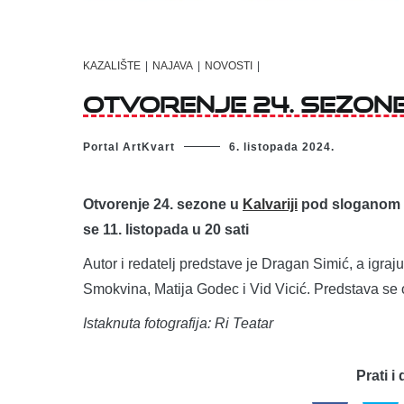
KAZALIŠTE
|
NAJAVA
|
NOVOSTI
|
Otvorenje 24. sezone
Portal ArtKvart
6. listopada 2024.
Otvorenje 24. sezone u
Kalvariji
pod sloganom „
se 11. listopada u 20 sati
Autor i redatelj predstave je Dragan Simić, a igra
Smokvina, Matija Godec i Vid Vicić. Predstava se o
Istaknuta fotografija: Ri Teatar
Prati i 