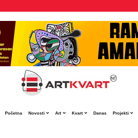
Početna
Novosti
Art
Kvart
Danas
Projekti