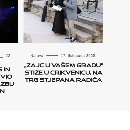
22.
Najava
17. listopada 2025.
„Zajc u vašem gradu“
 in
stiže u Crikvenicu, na
ivio
Trg Stjepana Radića
azbu
in