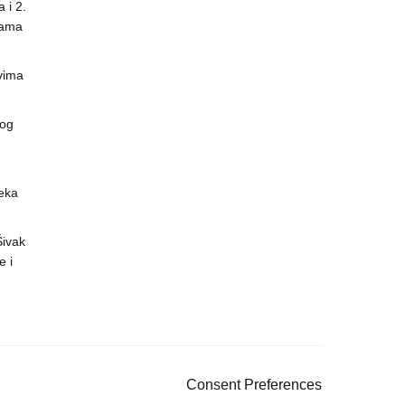
 i 2.
nama
vima
vog
eka
 Šivak
 i
Consent Preferences