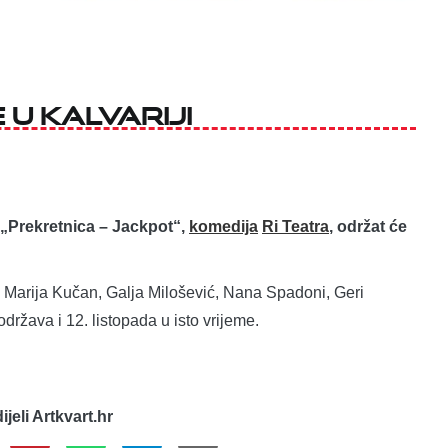
 u Kalvariji
Prekretnica – Jackpot“,
komedija
Ri Teatra
, održat će
ju Marija Kučan, Galja Milošević, Nana Spadoni, Geri
država i 12. listopada u isto vrijeme.
dijeli Artkvart.hr