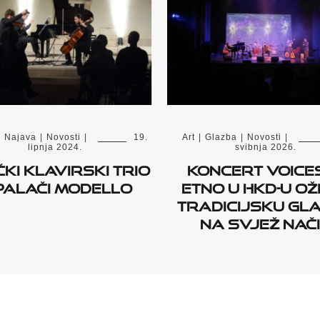
|
Najava
|
Novosti
|
19.
Art
|
Glazba
|
Novosti
|
lipnja 2024.
svibnja 2026.
ČKI KLAVIRSKI TRIO
Koncert Voices
PALAČI MODELLO
Etno u HKD-u ož
tradicijsku gl
na svjež nač