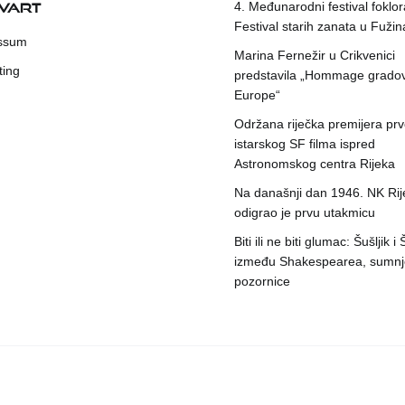
KVART
4. Međunarodni festival foklora
Festival starih zanata u Fuži
ssum
Marina Fernežir u Crikvenici
ting
predstavila „Hommage grado
Europe“
Održana riječka premijera pr
istarskog SF filma ispred
Astronomskog centra Rijeka
Na današnji dan 1946. NK Rij
odigrao je prvu utakmicu
Biti ili ne biti glumac: Šušljik i
između Shakespearea, sumnje
pozornice