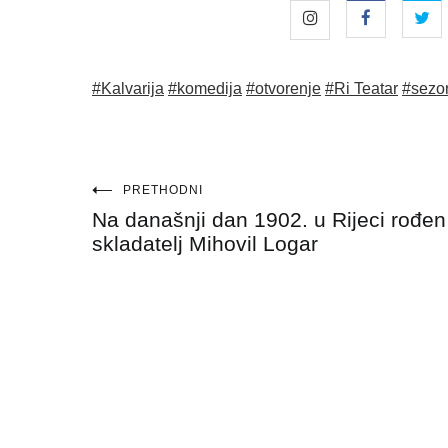
#Kalvarija
#komedija
#otvorenje
#Ri Teatar
#sezo
Navigacija
PRETHODNI
Na današnji dan 1902. u Rijeci rođen
objava
skladatelj Mihovil Logar