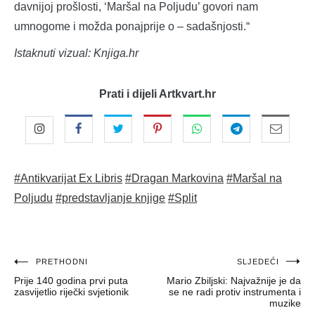
davnijoj prošlosti, ‘Maršal na Poljudu’ govori nam
umnogome i možda ponajprije o – sadašnjosti.“
Istaknuti vizual: Knjiga.hr
Prati i dijeli Artkvart.hr
#Antikvarijat Ex Libris
#Dragan Markovina
#Maršal na
Poljudu
#predstavljanje knjige
#Split
Navigacija
PRETHODNI
SLJEDEĆI
Prije 140 godina prvi puta
Mario Zbiljski: Najvažnije je da
objava
zasvijetlio riječki svjetionik
se ne radi protiv instrumenta i
muzike