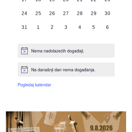
DOGAĐAJI,
DOGAĐAJI,
DOGAĐAJI,
DOGAĐAJI,
DOGAĐAJI,
DOGAĐAJI,
DOGAĐAJI
0
0
0
0
0
0
0
24
25
26
27
28
29
30
DOGAĐAJI,
DOGAĐAJI,
DOGAĐAJI,
DOGAĐAJI,
DOGAĐAJI,
DOGAĐAJI,
DOGAĐAJI
0
0
0
0
0
0
0
31
1
2
3
4
5
6
DOGAĐAJI,
DOGAĐAJI,
DOGAĐAJI,
DOGAĐAJI,
DOGAĐAJI,
DOGAĐAJI,
DOGAĐAJI
Nema nadolazećih događaji.
Na današnji dan nema događanja.
Pogledaj kalendar