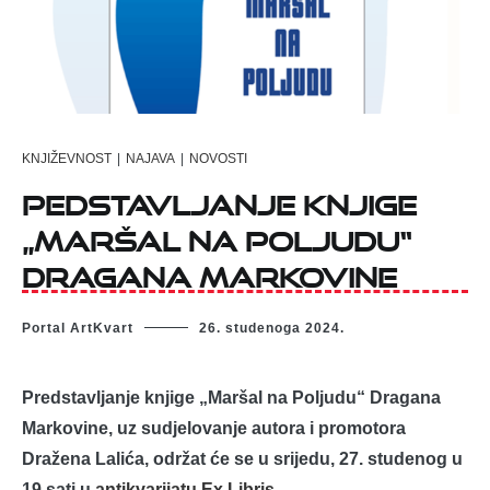
KNJIŽEVNOST
|
NAJAVA
|
NOVOSTI
Pedstavljanje knjige
„Maršal na Poljudu“
Dragana Markovine
Portal ArtKvart
26. studenoga 2024.
Predstavljanje knjige „Maršal na Poljudu“ Dragana
Markovine, uz sudjelovanje autora i promotora
Dražena Lalića, održat će se u srijedu, 27. studenog u
19 sati u
antikvarijatu Ex Libris