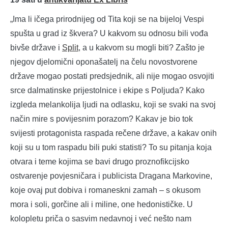
„Ima li ičega prirodnijeg od Tita koji se na bijeloj Vespi
spušta u grad iz škvera? U kakvom su odnosu bili vođa
bivše države i
Split
, a u kakvom su mogli biti? Zašto je
njegov djelomični oponašatelj na čelu novostvorene
države mogao postati predsjednik, ali nije mogao osvojiti
srce dalmatinske prijestolnice i ekipe s Poljuda? Kako
izgleda melankolija ljudi na odlasku, koji se svaki na svoj
način mire s povijesnim porazom? Kakav je bio tok
svijesti protagonista raspada rečene države, a kakav onih
koji su u tom raspadu bili puki statisti? To su pitanja koja
otvara i teme kojima se bavi drugo proznofikcijsko
ostvarenje povjesničara i publicista Dragana Markovine,
koje ovaj put dobiva i romaneskni zamah – s okusom
mora i soli, gorčine ali i miline, one hedonističke. U
kolopletu priča o sasvim nedavnoj i već nešto nam