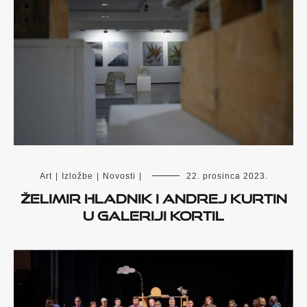
Art
|
Izložbe
|
Novosti
|
22. prosinca 2023.
Želimir Hladnik i Andrej Kurtin
u Galeriji Kortil