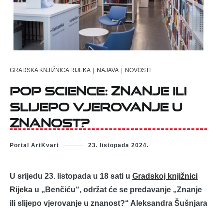
GRADSKA KNJIŽNICA RIJEKA
|
NAJAVA
|
NOVOSTI
Pop Science: Znanje ili
slijepo vjerovanje u
znanost?
Portal ArtKvart
23. listopada 2024.
U srijedu 23. listopada u 18 sati u
Gradskoj knjižnici
Rijeka
u „Benčiću“, održat će se predavanje „Znanje
ili slijepo vjerovanje u znanost?“ Aleksandra Šušnjara