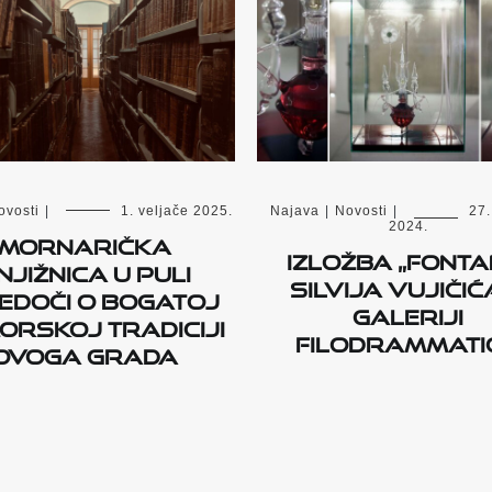
ovosti
|
1. veljače 2025.
Najava
|
Novosti
|
27.
2024.
Mornarička
Izložba „Fonta
njižnica u Puli
Silvija Vujičić
edoči o bogatoj
Galeriji
orskoj tradiciji
Filodrammati
ovoga grada