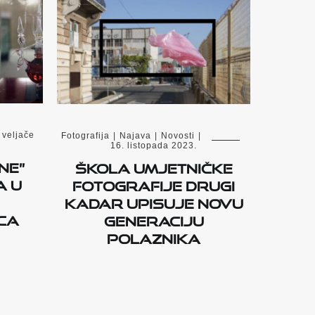
 veljače
Fotografija
|
Najava
|
Novosti
|
16. listopada 2023.
ne”
Škola umjetničke
a u
fotografije
DRUGI
KADAR
upisuje novu
ca
generaciju
polaznika