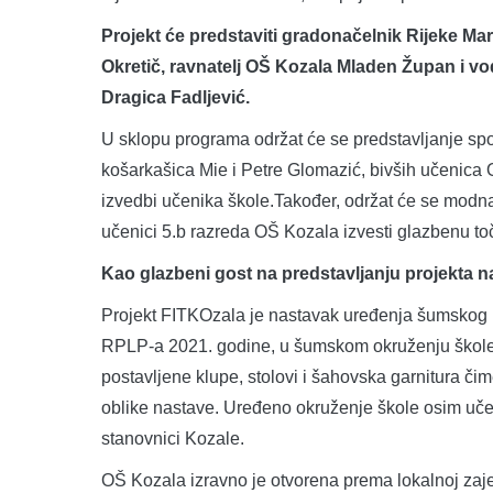
Projekt će predstaviti gradonačelnik Rijeke Mar
Okretič, ravnatelj OŠ Kozala Mladen Župan i
vo
Dragica Fadljević.
U sklopu programa održat će se predstavljanje spo
košarkašica Mie i Petre Glomazić, bivših učenica 
izvedbi učenika škole.Također, održat će se modna
učenici 5.b razreda OŠ Kozala izvesti glazbenu t
Kao
glazbeni gost na predstavljanju projekta 
Projekt FITKOzala je nastavak uređenja šumskog 
RPLP-a 2021. godine, u šumskom okruženju škole n
postavljene klupe, stolovi i šahovska garnitura či
oblike nastave. Uređeno okruženje škole osim učenik
stanovnici Kozale.
OŠ Kozala izravno je otvorena prema lokalnoj zaje