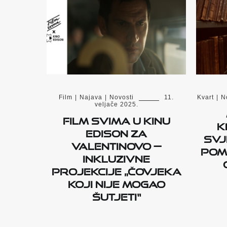
Film
|
Najava
|
Novosti
11.
Kvart
|
N
veljače 2025.
Film svima u Kinu
k
Edison za
svj
Valentinovo —
pom
inkluzivne
projekcije „Čovjeka
koji nije mogao
šutjeti“