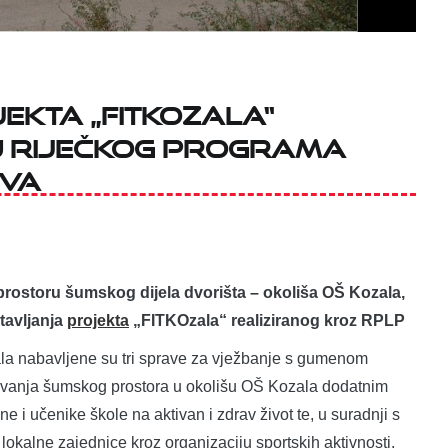
EKTA „FITKOzala“
U RIJEČKOG PROGRAMA
TVA
 prostoru šumskog dijela dvorišta – okoliša OŠ Kozala,
tavljanja
projekta
„FITKOzala“ realiziranog kroz RPLP
a nabavljene su tri sprave za vježbanje s gumenom
ivanja šumskog prostora u okolišu OŠ Kozala dodatnim
 i učenike škole na aktivan i zdrav život te, u suradnji s
okalne zajednice kroz organizaciju sportskih aktivnosti.