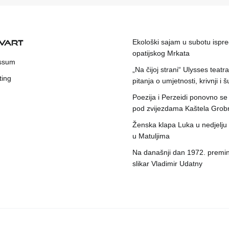
KVART
Ekološki sajam u subotu ispr
opatijskog Mrkata
ssum
„Na čijoj strani“ Ulysses teatr
ting
pitanja o umjetnosti, krivnji i šu
Poezija i Perzeidi ponovno se
pod zvijezdama Kaštela Grob
Ženska klapa Luka u nedjelju
u Matuljima
Na današnji dan 1972. premin
slikar Vladimir Udatny