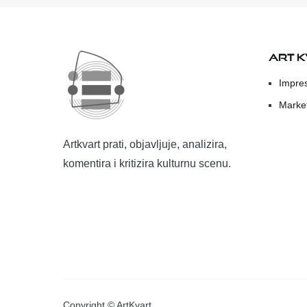
ART 
Impre
Marke
Artkvart prati, objavljuje, analizira,
komentira i kritizira kulturnu scenu.
Copyright © ArtKvart