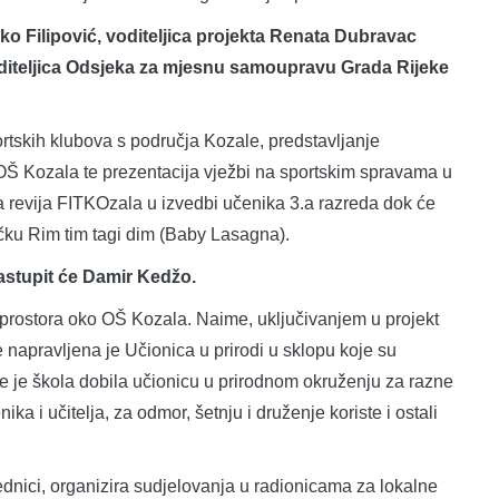
ko Filipović, voditeljica projekta Renata Dubravac
diteljica Odsjeka za mjesnu samoupravu Grada Rijeke
rtskih klubova s područja Kozale, predstavljanje
OŠ Kozala te prezentacija vježbi na sportskim spravama u
 revija FITKOzala u izvedbi učenika 3.a razreda dok će
očku Rim tim tagi dim (Baby Lasagna).
nastupit će Damir Kedžo
.
prostora oko OŠ Kozala. Naime, uključivanjem u projekt
apravljena je Učionica u prirodi u sklopu koje su
me je škola dobila učionicu u prirodnom okruženju za razne
a i učitelja, za odmor, šetnju i druženje koriste i ostali
dnici, organizira sudjelovanja u radionicama za lokalne