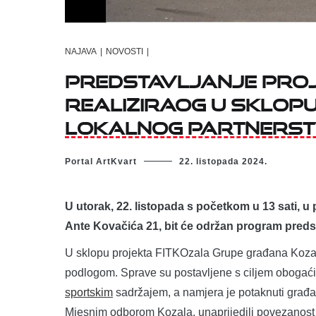
NAJAVA
|
NOVOSTI
|
PREDSTAVLJANJE PROJ
REALIZIRAOG U SKLOP
LOKALNOG PARTNERS
Portal ArtKvart
22. listopada 2024.
U utorak, 22. listopada s početkom u 13 sati, u
Ante Kovačića 21, bit će održan program preds
U sklopu projekta FITKOzala Grupe građana Kozal
podlogom. Sprave su postavljene s ciljem obogać
sportskim
sadržajem, a namjera je potaknuti građane
Mjesnim odborom Kozala, unaprijedili povezanost l