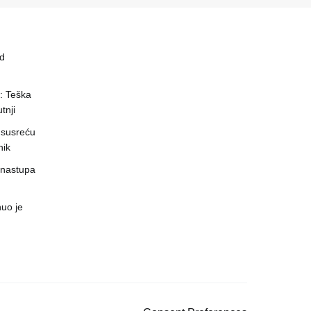
ed
a: Teška
tnji
 susreću
nik
 nastupa
uo je