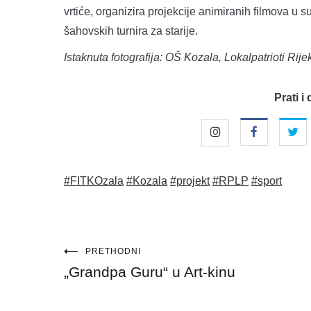
vrtiće, organizira projekcije animiranih filmova u
šahovskih turnira za starije.
Istaknuta fotografija: OŠ Kozala, Lokalpatrioti Rije
Prati i 
#FITKOzala
#Kozala
#projekt
#RPLP
#sport
Navigacija
PRETHODNI
„Grandpa Guru“ u Art-kinu
objava