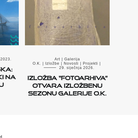
 2023.
Art
|
Galerija
O.K.
|
Izložbe
|
Novosti
|
Projekti
|
ka:
29. siječnja 2026.
i na
Izložba “fotoarhiva”
u
otvara izložbenu
sezonu Galerije O.K.
ed