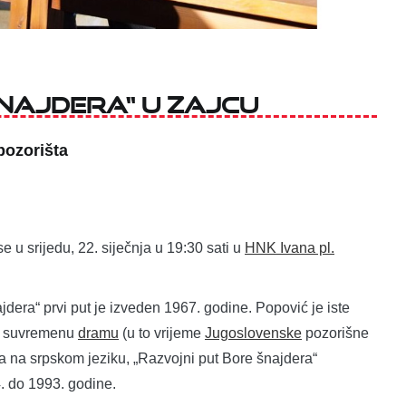
šnajdera“ u Zajcu
ozorišta
 u srijedu, 22. siječnja u 19:30 sati u
HNK Ivana pl.
dera“ prvi put je izveden 1967. godine. Popović je iste
ju suvremenu
dramu
(u to vrijeme
Jugoslovenske
pozorišne
ama na srpskom jeziku, „Razvojni put Bore šnajdera“
. do 1993. godine.