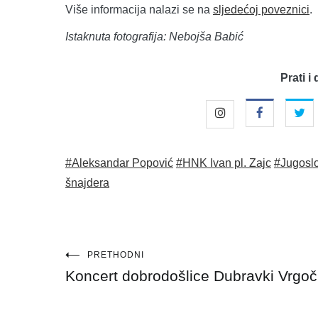
Više informacija nalazi se na
sljedećoj poveznici
.
Istaknuta fotografija: Nebojša Babić
Prati i 
#Aleksandar Popović
#HNK Ivan pl. Zajc
#Jugosl
šnajdera
Navigacija
PRETHODNI
Koncert dobrodošlice Dubravki Vrgoč
objava