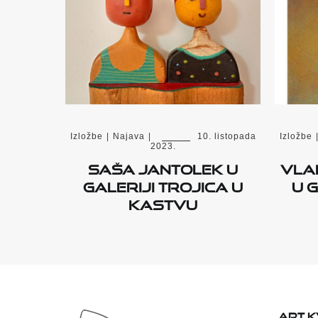
Izložbe
|
Najava
|
10. listopada
Izložbe
2023.
Saša Jantolek u
Vla
Galeriji Trojica u
u 
Kastvu
ART 