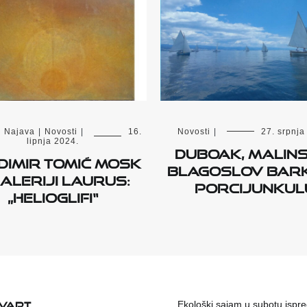
|
Najava
|
Novosti
|
16.
Novosti
|
27. srpnja
lipnja 2024.
DUBoak, Malins
dimir Tomić Mosk
blagoslov bark
Galeriji Laurus:
Porcijunkul
„Helioglifi“
KVART
Ekološki sajam u subotu ispr