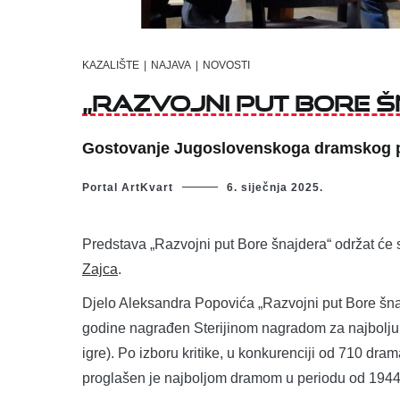
KAZALIŠTE
|
NAJAVA
|
NOVOSTI
„Razvojni put Bore 
Gostovanje Jugoslovenskoga dramskog p
Portal ArtKvart
6. siječnja 2025.
Predstava „Razvojni put Bore šnajdera“ održat će se
Zajca
.
Djelo Aleksandra Popovića „Razvojni put Bore šnaj
godine nagrađen Sterijinom nagradom za najbol
igre). Po izboru kritike, u konkurenciji od 710 dr
proglašen je najboljom dramom u periodu od 1944