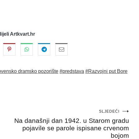
dijeli Artkvart.hr
ovensko dramsko pozorište
#predstava
#Razvojni put Bore
SLJEDEĆI
Na današnji dan 1942. u Starom gradu
pojavile se parole ispisane crvenom
bojom