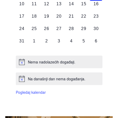
0
0
0
0
0
0
0
10
11
12
13
14
15
16
DOGAĐAJI,
DOGAĐAJI,
DOGAĐAJI,
DOGAĐAJI,
DOGAĐAJI,
DOGAĐAJI,
DOGAĐAJI
0
0
0
0
0
0
0
17
18
19
20
21
22
23
DOGAĐAJI,
DOGAĐAJI,
DOGAĐAJI,
DOGAĐAJI,
DOGAĐAJI,
DOGAĐAJI,
DOGAĐAJI
0
0
0
0
0
0
0
24
25
26
27
28
29
30
DOGAĐAJI,
DOGAĐAJI,
DOGAĐAJI,
DOGAĐAJI,
DOGAĐAJI,
DOGAĐAJI,
DOGAĐAJI
0
0
0
0
0
0
0
31
1
2
3
4
5
6
DOGAĐAJI,
DOGAĐAJI,
DOGAĐAJI,
DOGAĐAJI,
DOGAĐAJI,
DOGAĐAJI,
DOGAĐAJI
Nema nadolazećih događaji.
Na današnji dan nema događanja.
Pogledaj kalendar