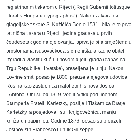
registriranim tiskarom u Rijeci („Regii Gubernii totiusque
litoralis Hungarici typographus”). Nakon zatvaranja
glagoljske tiskare Š. Kožičića Benje 1531., bila je to prva
latinična tiskara u Rijeci i jedina gradska u prvih
četrdesetak godina djelovanja. Isprva je bila smještena u
prostorijama isusovačkoga sjemeništa, a kad je obitelj
izgradila vlastitu kuću u novom dijelu grada (danas na
Trgu Republike Hrvatske), preseljena je u nju. Nakon
Lovrine smrti posao je 1800. preuzela njegova udovica
Rosina kao zastupnica maloljetnih sinova Josipa
i Antona. Oni su od 1819. vodili tvrtku pod imenom
Stamperia Fratelli Karletzky, poslije i Tiskarnica Bratje
Karletzky, a posjedovali su i knjigovežnicu, manju
knjižaru i papirnicu. Godine 1876. posao su preuzeli
Josipov sin Francesco i unuk Giuseppe.