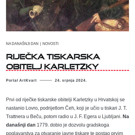
NA DANAŠNJI DAN
|
NOVOSTI
Riječka tiskarska
obitelj Karletzky
Portal ArtKvart
24. srpnja 2024.
Prvi od riječke tiskarske obitelji Karletzky u Hrvatskoj se
nastanio Lovro, podrijetlom Čeh, koji je učio u tiskari J. T.
Trattnera u Beču, potom radio u J. F. Egera u Ljubljani.
Na
današnji dan
1779. dobio je dozvolu gradskoga
poglavarstva za otvaranje javne tiskare te postao prvim