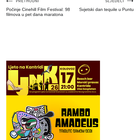
Navigacija
PRETHODNI
SLJEDEĆI
Počinje Cinehill Film Festival: 98
Svjetski dan tequile u Puntu
objava
filmova u pet dana maratona