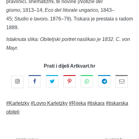
pravilnici, shematizmi, te novine (
Notizie del
giorno,
1813–14;
Eco del litorale ungarico,
1843–
45;
Studio e lavoro,
1876–79). Tiskara je prestala s radom
1889.
Istaknuta slika: Obiteljski portret naslikao je 1832. C. von
Mayr.
Prati i dijeli Artkvart.hr
#Karletzky
#Lovro Karletzky
#Rijeka
#tiskara
#tiskarska
obitelj