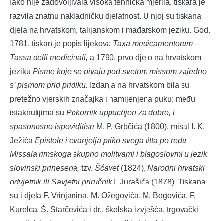
Iako nije zadovoljivala visoka tehnička mjerila, tiskara je
razvila znatnu nakladničku djelatnost. U njoj su tiskana
djela na hrvatskom, talijanskom i mađarskom jeziku. God.
1781. tiskan je popis lijekova
Taxa medicamentorum –
Tassa delli medicinali,
a 1790. prvo djelo na hrvatskom
jeziku
Pisme koje se pivaju pod svetom missom zajedno
s’ pismom prid pridiku.
Izdanja na hrvatskom bila su
pretežno vjerskih značajka i namijenjena puku; među
istaknutijima su
Pokornik uppuchjen za dobro, i
spasonosno ispoviditise
M. P. Grbčića (1800), misal I. K.
Ježića
Epistole i evanjelja priko svega litta po redu
Missala rimskoga skupno molitvami i blagoslovmi u jezik
slovinski prinesena,
tzv.
Šćavet
(1824),
Narodni hrvatski
odvjetnik ili Savjetni priručnik
I. Jurašića (1878). Tiskana
su i djela F. Vrinjanina, M. Ožegovića, M. Bogovića, F.
Kurelca, Š. Starčevića i dr., školska izvješća, trgovački