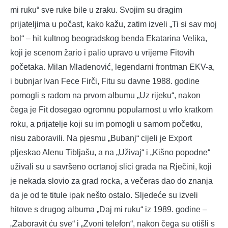
mi ruku“ sve ruke bile u zraku. Svojim su dragim
prijateljima u počast, kako kažu, zatim izveli „Ti si sav moj
bol“ – hit kultnog beogradskog benda Ekatarina Velika,
koji je scenom žario i palio upravo u vrijeme Fitovih
početaka. Milan Mladenović, legendarni frontman EKV-a,
i bubnjar Ivan Fece Firči, Fitu su davne 1988. godine
pomogli s radom na prvom albumu „Uz rijeku“, nakon
čega je Fit dosegao ogromnu popularnost u vrlo kratkom
roku, a prijatelje koji su im pomogli u samom početku,
nisu zaboravili. Na pjesmu „Bubanj“ cijeli je Export
pljeskao Alenu Tibljašu, a na „Uživaj“ i „Kišno popodne“
uživali su u savršeno ocrtanoj slici grada na Rječini, koji
je nekada slovio za grad rocka, a večeras dao do znanja
da je od te titule ipak nešto ostalo. Sljedeće su izveli
hitove s drugog albuma „Daj mi ruku“ iz 1989. godine –
„Zaboravit ću sve“ i „Zvoni telefon“, nakon čega su otišli s