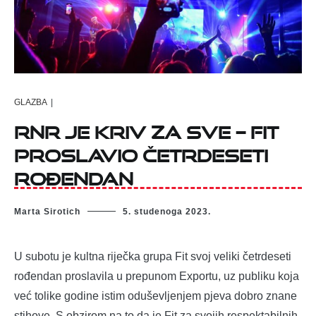
GLAZBA
|
RnR je kriv za sve – Fit
proslavio četrdeseti
rođendan
Marta Sirotich
5. studenoga 2023.
U subotu je kultna riječka grupa Fit svoj veliki četrdeseti
rođendan proslavila u prepunom Exportu, uz publiku koja
već tolike godine istim oduševljenjem pjeva dobro znane
stihove. S obzirom na to da je Fit za svojih respektabilnih