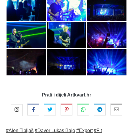
Prati i dijeli Artkvart.hr
#Alen Tibljaš
#Davor Lukas Bajo
#Export
#Fit