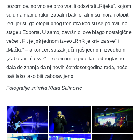
pozornice, no vrlo se brzo vratili odsvirati „Rijeku“, kojom
su u najmanju ruku, zapalili baklje, ali nisu morali otopiti
led, jer su ga otopili onog trenutka kad su se pojavili na
stageu Exporta. U samoj završnici ove blago nostalgične
večeri, Fit je još jednom izveo „RnR je kriv za sve“ i
„Mačku“ – a koncert su zaključili još jednom izvedbom
„Zaboravit ću sve“ – kojom im je publika, jednoglasno,
dala do znanja da njihovih četrdeset godina rada, neće
baš tako lako biti zaboravljeno.
Fotografije snimila Klara Stilinović