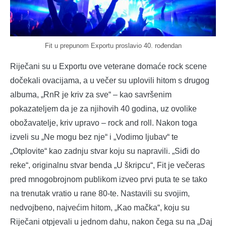
Fit u prepunom Exportu proslavio 40. rođendan
Riječani su u Exportu ove veterane domaće rock scene
dočekali ovacijama, a u večer su uplovili hitom s drugog
albuma, „RnR je kriv za sve“ – kao savršenim
pokazateljem da je za njihovih 40 godina, uz ovolike
obožavatelje, kriv upravo – rock and roll. Nakon toga
izveli su „Ne mogu bez nje“ i „Vodimo ljubav“ te
„Otplovite“ kao zadnju stvar koju su napravili. „Siđi do
reke“, originalnu stvar benda „U škripcu“, Fit je večeras
pred mnogobrojnom publikom izveo prvi puta te se tako
na trenutak vratio u rane 80-te. Nastavili su svojim,
nedvojbeno, najvećim hitom, „Kao mačka“, koju su
Riječani otpjevali u jednom dahu, nakon čega su na „Daj