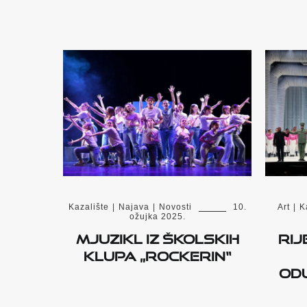
Kazalište
|
Najava
|
Novosti
10.
Art
|
K
ožujka 2025.
Mjuzikl iz školskih
Rij
klupa „RockeRin“
od