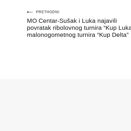
Navigacija
PRETHODNI
MO Centar-Sušak i Luka najavili
objava
povratak ribolovnog turnira “Kup Luka
malonogometnog turnira “Kup Delta”