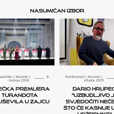
Nasumičan izbor
azalište
|
Novosti
|
8.
Književnost
|
Novosti
|
travnja 2026.
ožujka 2025.
ečka premijera
Dario Hrupec
Turandota
“Uzbudljivo 
uševila u Zajcu
svjedočiti neč
što će kasnije u
udžbenike”