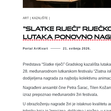
ART
|
KAZALIŠTE
|
“Slatke riječi” rije
lutaka ponovno na
Portal ArtKvart
21. svibnja 2026.
Predstava “Slatke riječi” Gradskog kazališta lutak
28. međunarodnom lutkarskom festivalu “Zlatna isk
dodijeljena nagrada za najbolju kolektivnu anima
Nagrađeni ansambl čine Petra Šarac, Tilen Kožamel
izraz prepoznao međunarodni žiri festivala.
U obrazloženju nagrade žiri je istaknuo kvalitetu 
tehniku koja je “precizna, delikatna i nježna, u s