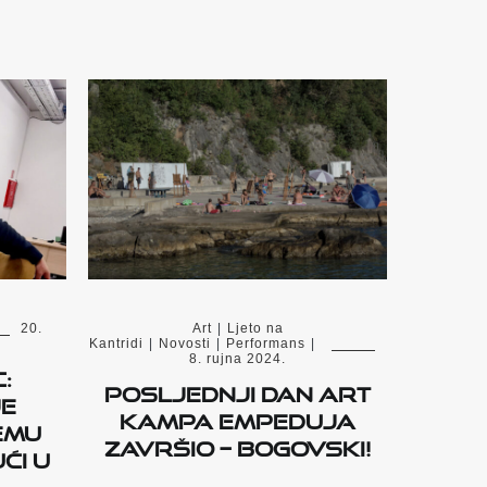
20.
Art
|
Ljeto na
Kantridi
|
Novosti
|
Performans
|
8. rujna 2024.
:
POSLJEDNJI DAN ART
je
KAMPA EMPEDUJA
emu
ZAVRŠIO – BOGOVSKI!
ći u