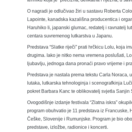
O nagradi je odlučivao žiri u sastavu Roberta Colo
Lapointe, kanadska kazališna producentica i organiz
Haruhiko Ii, japanski glumac, redatelj i ravnatelj l
centara suvremenog lutkarstva u Japanu.
Predstava “Slatke riječi” prati hrčkicu Lolu, koja im
drugima. Iako je nitko nema vremena poslušati, Lola
ljubavlju, jednoga dana pronaći pravo vrijeme i pr
Predstava je nastala prema tekstu Carla Noraca, u r
lutaka, lutkarska tehnologinja i scenografkinja Lu
pokret Barbara Kanc te oblikovatelj svjetla Sanjin 
Ovogodišnje izdanje festivala “Zlatna iskra” okupilo
program obuhvatio je 11 predstava iz Francuske, 
Češke, Slovenije i Rumunjske. Program je bio obo
predstave, izložbe, radionice i koncerti.