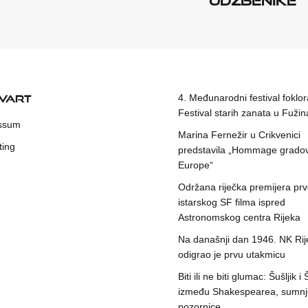
KVART
4. Međunarodni festival foklora
Festival starih zanata u Fuži
ssum
Marina Fernežir u Crikvenici
ting
predstavila „Hommage grado
Europe“
Održana riječka premijera pr
istarskog SF filma ispred
Astronomskog centra Rijeka
Na današnji dan 1946. NK Rij
odigrao je prvu utakmicu
Biti ili ne biti glumac: Šušljik i
između Shakespearea, sumnje
pozornice