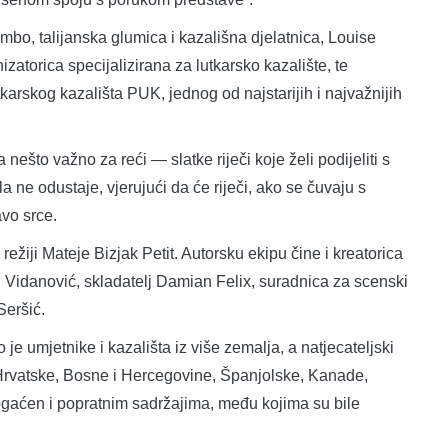
mbo, talijanska glumica i kazališna djelatnica, Louise
atorica specijalizirana za lutkarsko kazalište, te
utkarskog kazališta PUK, jednog od najstarijih i najvažnijih
a nešto važno za reći — slatke riječi koje želi podijeliti s
 ne odustaje, vjerujući da će riječi, ako se čuvaju s
avo srce.
ežiji Mateje Bizjak Petit. Autorsku ekipu čine i kreatorica
či Vidanović, skladatelj Damian Felix, suradnica za scenski
Seršić.
 je umjetnike i kazališta iz više zemalja, a natjecateljski
Hrvatske, Bosne i Hercegovine, Španjolske, Kanade,
gaćen i popratnim sadržajima, među kojima su bile