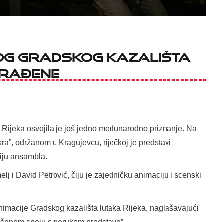
čkog Gradskog kazališta
građene
a Rijeka osvojila je još jedno međunarodno priznanje. Na
ra”, održanom u Kragujevcu, riječkoj je predstavi
ciju ansambla.
j i David Petrović, čiju je zajedničku animaciju i scenski
animacije Gradskog kazališta lutaka Rijeka, naglašavajući
avršenom spoju s porukom predstave”.