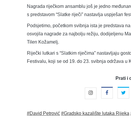
Nagrada riječkom ansamblu još je jedno međunarod
s predstavom “Slatke riječi” nastavlja uspješan fest
Podsjetimo, početkom svibnja ista je predstava n
osvojila nagrade za najbolju režiju, dodijeljenu Mat
Tilen Kožamelj.
Riječki lutkari s “Slatkim riječima” nastavljaju gos
Festivalu, koji se od 19. do 23. svibnja održava u 
Prati i 
#David Petrović
#Gradsko kazalište lutaka Rijeka