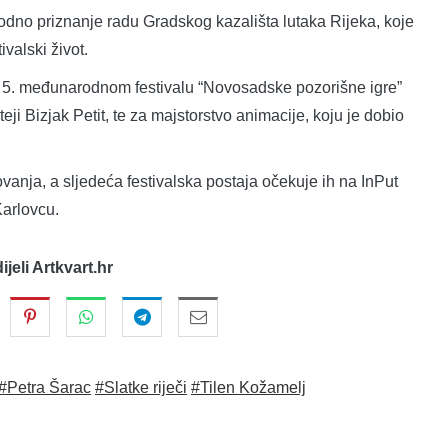
no priznanje radu Gradskog kazališta lutaka Rijeka, koje
ivalski život.
a 5. međunarodnom festivalu “Novosadske pozorišne igre”
eji Bizjak Petit, te za majstorstvo animacije, koju je dobio
tovanja, a sljedeća festivalska postaja očekuje ih na InPut
Karlovcu.
dijeli Artkvart.hr
#Petra Šarac
#Slatke riječi
#Tilen Kožamelj