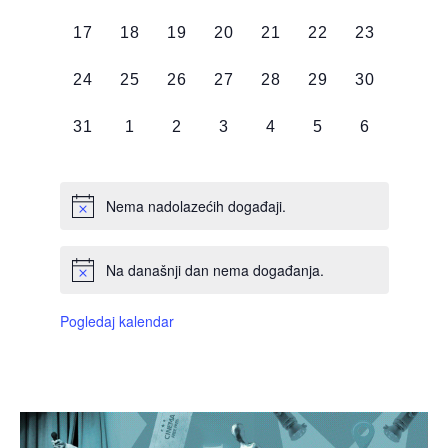
DOGAĐAJI,
DOGAĐAJI,
DOGAĐAJI,
DOGAĐAJI,
DOGAĐAJI,
DOGAĐAJI,
DOGAĐAJI
0
0
0
0
0
0
0
17
18
19
20
21
22
23
DOGAĐAJI,
DOGAĐAJI,
DOGAĐAJI,
DOGAĐAJI,
DOGAĐAJI,
DOGAĐAJI,
DOGAĐAJI
0
0
0
0
0
0
0
24
25
26
27
28
29
30
DOGAĐAJI,
DOGAĐAJI,
DOGAĐAJI,
DOGAĐAJI,
DOGAĐAJI,
DOGAĐAJI,
DOGAĐAJI
0
0
0
0
0
0
0
31
1
2
3
4
5
6
DOGAĐAJI,
DOGAĐAJI,
DOGAĐAJI,
DOGAĐAJI,
DOGAĐAJI,
DOGAĐAJI,
DOGAĐAJI
Nema nadolazećih događaji.
Na današnji dan nema događanja.
Pogledaj kalendar