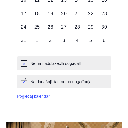
10
11
12
13
14
15
16
DOGAĐAJI,
DOGAĐAJI,
DOGAĐAJI,
DOGAĐAJI,
DOGAĐAJI,
DOGAĐAJI,
DOGAĐAJI
0
0
0
0
0
0
0
17
18
19
20
21
22
23
DOGAĐAJI,
DOGAĐAJI,
DOGAĐAJI,
DOGAĐAJI,
DOGAĐAJI,
DOGAĐAJI,
DOGAĐAJI
0
0
0
0
0
0
0
24
25
26
27
28
29
30
DOGAĐAJI,
DOGAĐAJI,
DOGAĐAJI,
DOGAĐAJI,
DOGAĐAJI,
DOGAĐAJI,
DOGAĐAJI
0
0
0
0
0
0
0
31
1
2
3
4
5
6
DOGAĐAJI,
DOGAĐAJI,
DOGAĐAJI,
DOGAĐAJI,
DOGAĐAJI,
DOGAĐAJI,
DOGAĐAJI
Nema nadolazećih događaji.
Na današnji dan nema događanja.
Pogledaj kalendar