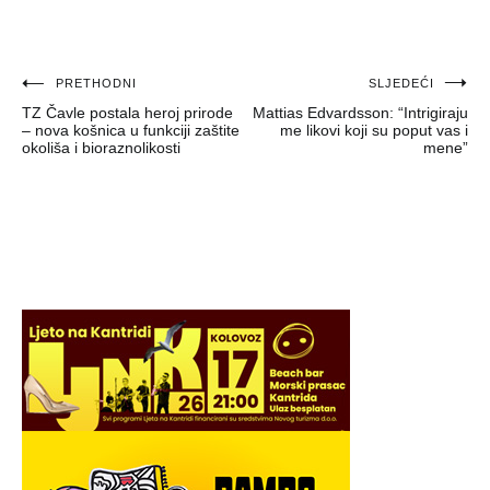
Navigacija
PRETHODNI
SLJEDEĆI
TZ Čavle postala heroj prirode
Mattias Edvardsson: “Intrigiraju
objava
– nova košnica u funkciji zaštite
me likovi koji su poput vas i
okoliša i bioraznolikosti
mene”