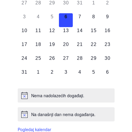
od
0
0
0
0
0
0
0
27
28
29
30
31
1
2
Događaji
DOGAĐAJI,
DOGAĐAJI,
DOGAĐAJI,
DOGAĐAJI,
DOGAĐAJI,
DOGAĐAJI,
DOGAĐAJI
0
0
0
0
0
0
0
3
4
5
6
7
8
9
DOGAĐAJI,
DOGAĐAJI,
DOGAĐAJI,
DOGAĐAJI,
DOGAĐAJI,
DOGAĐAJI,
DOGAĐAJI
0
0
0
0
0
0
0
10
11
12
13
14
15
16
DOGAĐAJI,
DOGAĐAJI,
DOGAĐAJI,
DOGAĐAJI,
DOGAĐAJI,
DOGAĐAJI,
DOGAĐAJI
0
0
0
0
0
0
0
17
18
19
20
21
22
23
DOGAĐAJI,
DOGAĐAJI,
DOGAĐAJI,
DOGAĐAJI,
DOGAĐAJI,
DOGAĐAJI,
DOGAĐAJI
0
0
0
0
0
0
0
24
25
26
27
28
29
30
DOGAĐAJI,
DOGAĐAJI,
DOGAĐAJI,
DOGAĐAJI,
DOGAĐAJI,
DOGAĐAJI,
DOGAĐAJI
0
0
0
0
0
0
0
31
1
2
3
4
5
6
DOGAĐAJI,
DOGAĐAJI,
DOGAĐAJI,
DOGAĐAJI,
DOGAĐAJI,
DOGAĐAJI,
DOGAĐAJI
Nema nadolazećih događaji.
Na današnji dan nema događanja.
Pogledaj kalendar