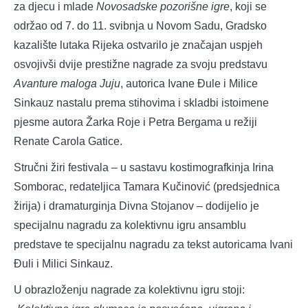
za djecu i mlade
Novosadske pozorišne igre
, koji se
održao od 7. do 11. svibnja u Novom Sadu, Gradsko
kazalište lutaka Rijeka ostvarilo je značajan uspjeh
osvojivši dvije prestižne nagrade za svoju predstavu
Avanture maloga Juju
, autorica Ivane Đule i Milice
Sinkauz nastalu prema stihovima i skladbi istoimene
pjesme autora Žarka Roje i Petra Bergama u režiji
Renate Carola Gatice.
Stručni žiri festivala – u sastavu kostimografkinja Irina
Somborac, redateljica Tamara Kučinović (predsjednica
žirija) i dramaturginja Divna Stojanov – dodijelio je
specijalnu nagradu za kolektivnu igru ansamblu
predstave te specijalnu nagradu za tekst autoricama Ivani
Đuli i Milici Sinkauz.
U obrazloženju nagrade za kolektivnu igru stoji: