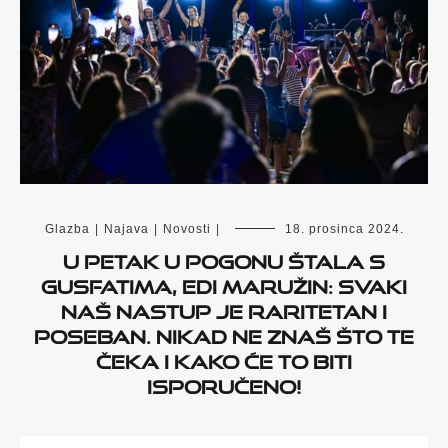
Glazba
|
Najava
|
Novosti
|
18. prosinca 2024.
U petak u Pogonu štala s
Gusfatima, Edi Maružin: Svaki
naš nastup je raritetan i
poseban. Nikad ne znaš što te
čeka i kako će to biti
isporučeno!