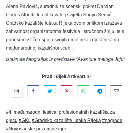
Alena Pavlović, suradnik za scenski pokret Damian
Cortes Alberti, te oblikovatelj svijetla Sanjin Seršić.
Gradsko kazalište lutaka Rijeka ovom prilikom izražava
zahvalnost organizatorima festivala i stručnom žiriju, te s
ponosom ističe uspjeh svojih umjetnika i djelatnika na
međunarodnoj kazališnoj sceni.
Istaknuta fotografija: iz predstave “Avanture maloga Juju
“
Prati i dijeli Artkvart.hr
#4. međunarodni festival profesionalnih kazališta za
djecu
#GKL
#Gradsko kazalište lutaka Rijeka
#nagrade
#Novosadske pozorišne igre