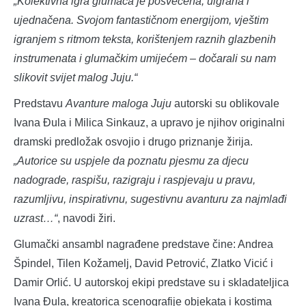
„Kolektivna igra glumaca je posvećena, uigrana i
ujednačena. Svojom fantastičnom energijom, vještim
igranjem s ritmom teksta, korištenjem raznih glazbenih
instrumenata i glumačkim umijećem – dočarali su nam
slikovit svijet malog Juju.“
Predstavu
Avanture maloga Juju
autorski su oblikovale
Ivana Đula i Milica Sinkauz, a upravo je njihov originalni
dramski predložak osvojio i drugo priznanje žirija.
„Autorice su uspjele da poznatu pjesmu za djecu
nadograde, raspišu, razigraju i raspjevaju u pravu,
razumljivu, inspirativnu, sugestivnu avanturu za najmlađi
uzrast…“
, navodi žiri.
Glumački ansambl nagrađene predstave čine: Andrea
Špindel, Tilen Kožamelj, David Petrović, Zlatko Vicić i
Damir Orlić. U autorskoj ekipi predstave su i skladateljica
Ivana Đula, kreatorica scenografije objekata i kostima