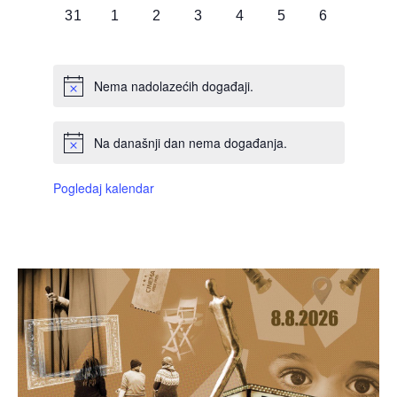
0
0
0
0
0
0
0
31
1
2
3
4
5
6
DOGAĐAJI,
DOGAĐAJI,
DOGAĐAJI,
DOGAĐAJI,
DOGAĐAJI,
DOGAĐAJI,
DOGAĐAJI
Nema nadolazećih događaji.
Na današnji dan nema događanja.
Pogledaj kalendar