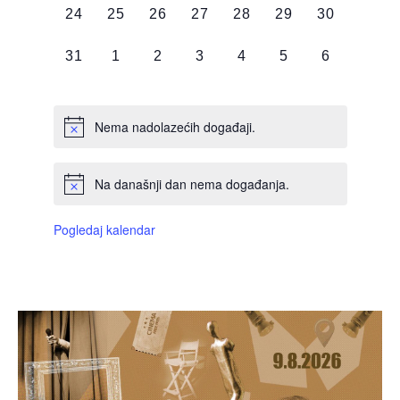
0
0
0
0
0
0
0
24
25
26
27
28
29
30
DOGAĐAJI,
DOGAĐAJI,
DOGAĐAJI,
DOGAĐAJI,
DOGAĐAJI,
DOGAĐAJI,
DOGAĐAJI
0
0
0
0
0
0
0
31
1
2
3
4
5
6
DOGAĐAJI,
DOGAĐAJI,
DOGAĐAJI,
DOGAĐAJI,
DOGAĐAJI,
DOGAĐAJI,
DOGAĐAJI
Nema nadolazećih događaji.
Na današnji dan nema događanja.
Pogledaj kalendar