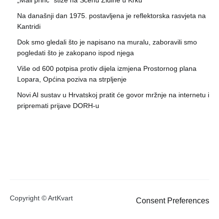
„Mali princ“ stiže na Scenu Zidine u Krku
Na današnji dan 1975. postavljena je reflektorska rasvjeta na
Kantridi
Dok smo gledali što je napisano na muralu, zaboravili smo
pogledati što je zakopano ispod njega
Više od 600 potpisa protiv dijela izmjena Prostornog plana
Lopara, Općina poziva na strpljenje
Novi AI sustav u Hrvatskoj pratit će govor mržnje na internetu i
pripremati prijave DORH-u
Copyright © ArtKvart
Consent Preferences