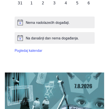
0
0
0
0
0
0
0
31
1
2
3
4
5
6
DOGAĐAJI,
DOGAĐAJI,
DOGAĐAJI,
DOGAĐAJI,
DOGAĐAJI,
DOGAĐAJI,
DOGAĐAJI
Nema nadolazećih događaji.
Na današnji dan nema događanja.
Pogledaj kalendar