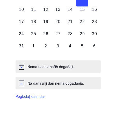
DOGAĐAJI,
DOGAĐAJI,
DOGAĐAJI,
DOGAĐAJI,
DOGAĐAJI,
DOGAĐAJI,
DOGAĐAJI
0
0
0
0
0
0
0
10
11
12
13
14
15
16
DOGAĐAJI,
DOGAĐAJI,
DOGAĐAJI,
DOGAĐAJI,
DOGAĐAJI,
DOGAĐAJI,
DOGAĐAJI
0
0
0
0
0
0
0
17
18
19
20
21
22
23
DOGAĐAJI,
DOGAĐAJI,
DOGAĐAJI,
DOGAĐAJI,
DOGAĐAJI,
DOGAĐAJI,
DOGAĐAJI
0
0
0
0
0
0
0
24
25
26
27
28
29
30
DOGAĐAJI,
DOGAĐAJI,
DOGAĐAJI,
DOGAĐAJI,
DOGAĐAJI,
DOGAĐAJI,
DOGAĐAJI
0
0
0
0
0
0
0
31
1
2
3
4
5
6
DOGAĐAJI,
DOGAĐAJI,
DOGAĐAJI,
DOGAĐAJI,
DOGAĐAJI,
DOGAĐAJI,
DOGAĐAJI
Nema nadolazećih događaji.
Na današnji dan nema događanja.
Pogledaj kalendar