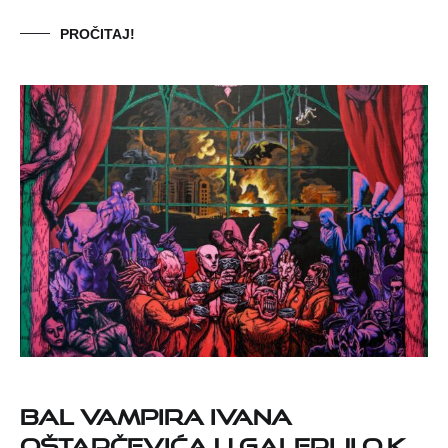
PROČITAJ!
Bal Vampira Ivana
Oštarčevića u Galeriji O.K.