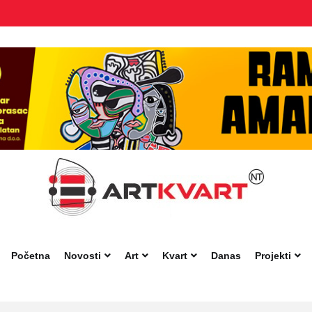
Početna
Novosti
Art
Kvart
Danas
Projekti