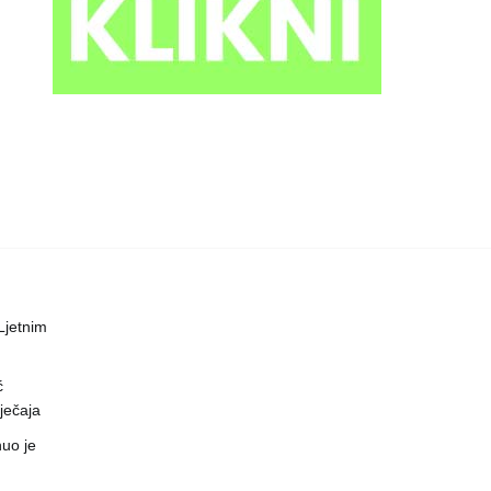
 Ljetnim
ć
ječaja
uo je