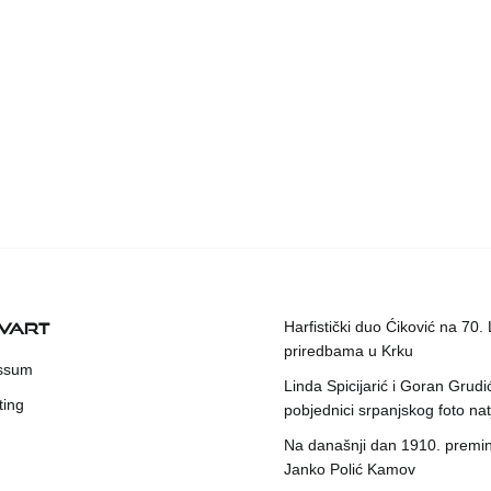
KVART
Harfistički duo Ćiković na 70.
priredbama u Krku
ssum
Linda Spicijarić i Goran Grudi
ting
pobjednici srpanjskog foto nat
Na današnji dan 1910. premin
Janko Polić Kamov