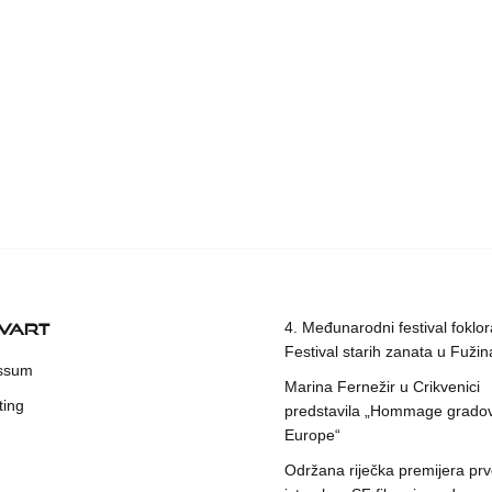
KVART
4. Međunarodni festival foklora
Festival starih zanata u Fuži
ssum
Marina Fernežir u Crikvenici
ting
predstavila „Hommage grado
Europe“
Održana riječka premijera pr