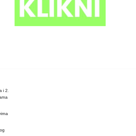
 i 2.
nama
vima
vog