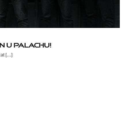
n u Palachu!
žat […]