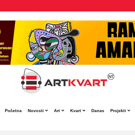
Početna
Novosti
Art
Kvart
Danas
Projekti